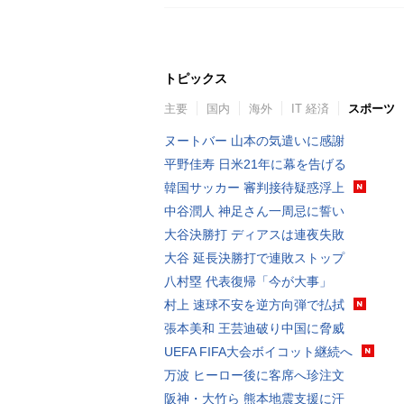
トピックス
主要
国内
海外
IT 経済
スポーツ
ヌートバー 山本の気遣いに感謝
平野佳寿 日米21年に幕を告げる
韓国サッカー 審判接待疑惑浮上
中谷潤人 神足さん一周忌に誓い
大谷決勝打 ディアスは連夜失敗
大谷 延長決勝打で連敗ストップ
八村塁 代表復帰「今が大事」
村上 速球不安を逆方向弾で払拭
張本美和 王芸迪破り中国に脅威
UEFA FIFA大会ボイコット継続へ
万波 ヒーロー後に客席へ珍注文
阪神・大竹ら 熊本地震支援に汗