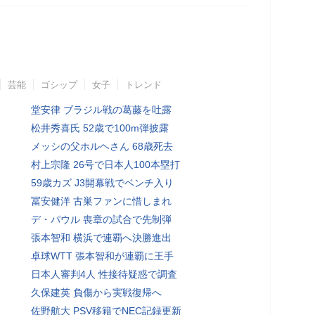
芸能
ゴシップ
女子
トレンド
堂安律 ブラジル戦の葛藤を吐露
松井秀喜氏 52歳で100m弾披露
メッシの父ホルヘさん 68歳死去
村上宗隆 26号で日本人100本塁打
59歳カズ J3開幕戦でベンチ入り
冨安健洋 古巣ファンに惜しまれ
デ・パウル 喪章の試合で先制弾
張本智和 横浜で連覇へ決勝進出
卓球WTT 張本智和が連覇に王手
日本人審判4人 性接待疑惑で調査
久保建英 負傷から実戦復帰へ
佐野航大 PSV移籍でNEC記録更新