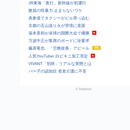
JR東海「夜行」新幹線が初運行
教員の性暴力 止まらないワケ
表参道でタクシーがビル突っ込む
京都の五山送り火が苦境に直面
張本美和が卓球の国際大会で優勝
万波中正が客席のボードに珍要求
藤原竜也、「労務改善」アピール
人気YouTuber 白ビキニ加工否定
VIVANT「別班」リアルな実態とは
パー子の認知症 老老介護に不安
©
livedoor