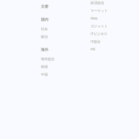
経済総合
主要
マーケット
Web
国内
ガジェット
社会
ITビジネス
政治
IT総合
海外
PR
海外総合
韓国
中国