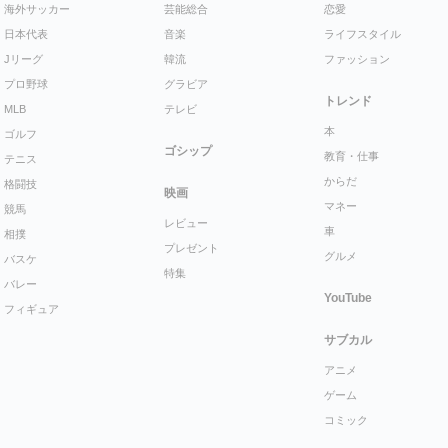
海外サッカー
芸能総合
恋愛
日本代表
音楽
ライフスタイル
Jリーグ
韓流
ファッション
プロ野球
グラビア
トレンド
MLB
テレビ
本
ゴルフ
ゴシップ
教育・仕事
テニス
からだ
格闘技
映画
マネー
競馬
レビュー
車
相撲
プレゼント
グルメ
バスケ
特集
バレー
YouTube
フィギュア
サブカル
アニメ
ゲーム
コミック