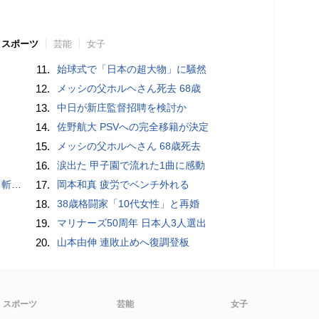
スポーツ
芸能
女子
11.
始球式で「日本の超大物」に騒然
12.
メッシの父ホルヘさん死去 68歳
13.
中日が新庄監督招聘を検討か
14.
佐野航大 PSVへの完全移籍が決定
15.
メッシの父ホルヘさん 68歳死去
16.
涙出た 甲子園で流れた1曲に感動
いるよう」
17.
岡本和真 疲労でベンチ外れる
18.
38歳格闘家「10代女性」と再婚
19.
マリナーズ50周年 日本人3人選出
20.
山本由伸 連敗止めへ復調登板
スポーツ
芸能
女子