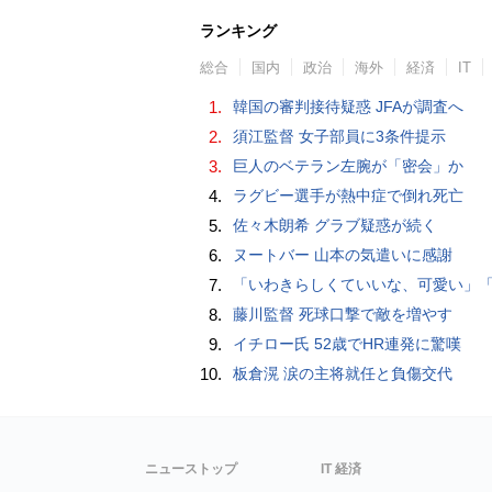
ランキング
総合
国内
政治
海外
経済
IT
1.
韓国の審判接待疑惑 JFAが調査へ
2.
須江監督 女子部員に3条件提示
3.
巨人のベテラン左腕が「密会」か
4.
ラグビー選手が熱中症で倒れ死亡
5.
佐々木朗希 グラブ疑惑が続く
6.
ヌートバー 山本の気遣いに感謝
7.
「いわきらしくていいな、可愛い」「斬新」初出場初勝利の東日本国際大昌平、アルプス彩ったフラダンス部の応援に反響 部員は感無量「夢を見て
8.
藤川監督 死球口撃で敵を増やす
9.
イチロー氏 52歳でHR連発に驚嘆
10.
板倉滉 涙の主将就任と負傷交代
ニューストップ
IT 経済