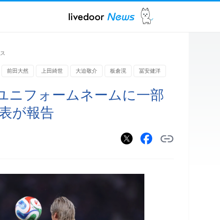
ス
前田大然
上田綺世
大迫敬介
板倉滉
冨安健洋
のユニフォームネームに一部
代表が報告