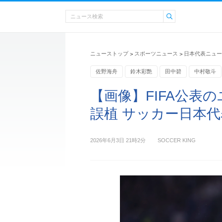
ニューストップ
スポーツニュース
日本代表ニュー
>
>
佐野海舟
鈴木彩艶
田中碧
中村敬斗
谷口彰悟
【画像】FIFA公表
誤植 サッカー日本
2026年6月3日 21時2分
SOCCER KING