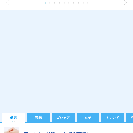
健康
芸能
ゴシップ
女子
トレンド
Y