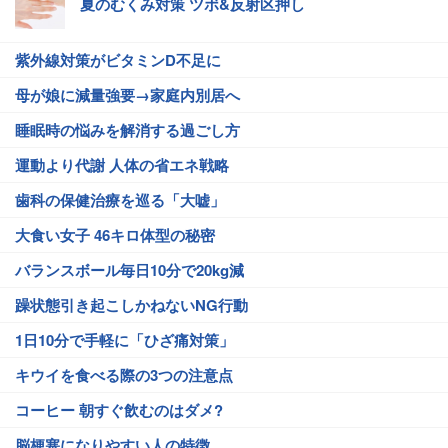
夏のむくみ対策 ツボ&反射区押し
紫外線対策がビタミンD不足に
母が娘に減量強要→家庭内別居へ
睡眠時の悩みを解消する過ごし方
運動より代謝 人体の省エネ戦略
歯科の保健治療を巡る「大嘘」
大食い女子 46キロ体型の秘密
バランスボール毎日10分で20kg減
躁状態引き起こしかねないNG行動
1日10分で手軽に「ひざ痛対策」
キウイを食べる際の3つの注意点
コーヒー 朝すぐ飲むのはダメ?
脳梗塞になりやすい人の特徴