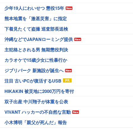
少年19人にわいせつ 懲役15年
熊本地震を「激甚災害」に指定
下着見たくて盗撮 巡査部長送検
沖縄などでJAPANローミング提供
主犯格とされる男 無期懲役判決
カラオケで15歳少女に性暴行か
ジブリパーク 新施設が誕生へ
注目 古いPCが復活するUSB
HIKAKIN 被災地に2000万円を寄付
双子出産 中川翔子が体重を公表
VIVANT ハッカーの不自然な言動
小木博明「親父が死んだ」報告