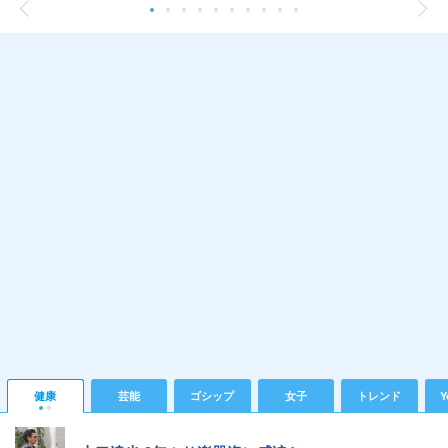
健康
芸能
ゴシップ
女子
トレンド
Y