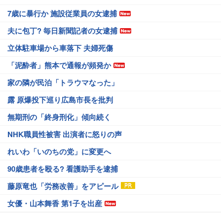
7歳に暴行か 施設従業員の女逮捕
夫に包丁? 毎日新聞記者の女逮捕
立体駐車場から車落下 夫婦死傷
「泥酔者」熊本で通報が頻発か
家の隣が民泊「トラウマなった」
露 原爆投下巡り広島市長を批判
無期刑の「終身刑化」傾向続く
NHK職員性被害 出演者に怒りの声
れいわ「いのちの党」に変更へ
90歳患者を殴る? 看護助手を逮捕
藤原竜也「労務改善」をアピール
女優・山本舞香 第1子を出産