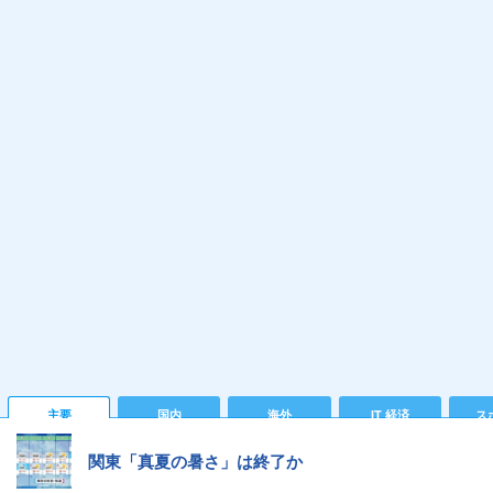
主要
国内
海外
IT 経済
ス
関東「真夏の暑さ」は終了か