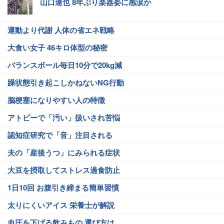
山口達也 8年ぶり楽器姿に感涙か
運動より代謝 人体の省エネ戦略
大食い女子 46キロ体型の秘密
バランスボール毎日10分で20kg減
躁状態引き起こしかねないNG行動
脳梗塞になりやすい人の特徴
アトピーで「汚い」扱いされ苦悩
認知症研究で「音」注目される
夫の「産後うつ」にみられる症状
大豆を摂取してストレス過食防止
1日10回 お腹引き締まる簡単習慣
太りにくいアイス 栄養士が解説
血圧を下げる飲みもの 選び方は