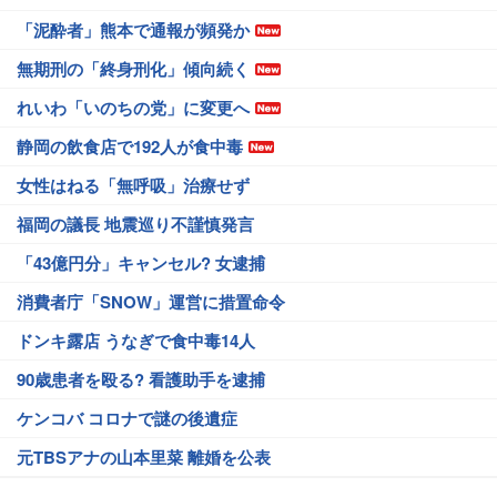
「泥酔者」熊本で通報が頻発か
無期刑の「終身刑化」傾向続く
れいわ「いのちの党」に変更へ
静岡の飲食店で192人が食中毒
女性はねる「無呼吸」治療せず
福岡の議長 地震巡り不謹慎発言
「43億円分」キャンセル? 女逮捕
消費者庁「SNOW」運営に措置命令
ドンキ露店 うなぎで食中毒14人
90歳患者を殴る? 看護助手を逮捕
ケンコバ コロナで謎の後遺症
元TBSアナの山本里菜 離婚を公表