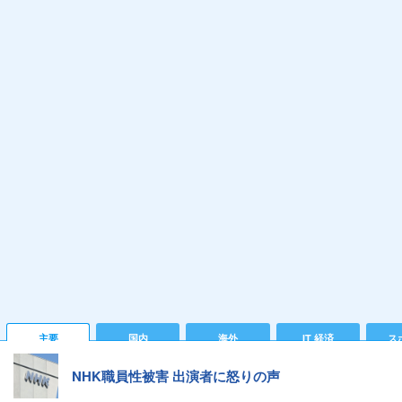
主要
国内
海外
IT 経済
ス
NHK職員性被害 出演者に怒りの声