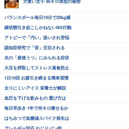
大食い女子 46キロ体型の秘密
バランスボール毎日10分で20kg減
躁状態引き起こしかねないNG行動
アトピーで「汚い」扱いされ苦悩
認知症研究で「音」注目される
夫の「産後うつ」にみられる症状
大豆を摂取してストレス過食防止
1日10回 お腹引き締まる簡単習慣
太りにくいアイス 栄養士が解説
血圧を下げる飲みもの 選び方は
毎日早歩き 1年で何キロ痩せるか
はちみつで血糖値スパイク発生は
アレルギー対応 ねじりパン術