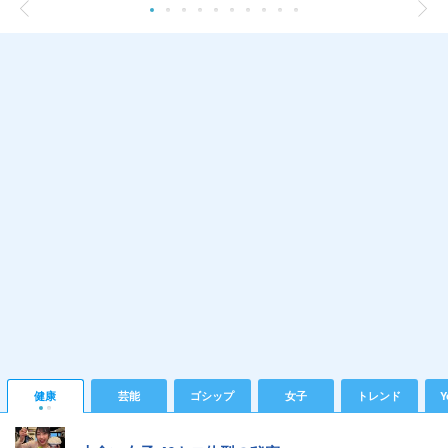
健康
芸能
ゴシップ
女子
トレンド
Y