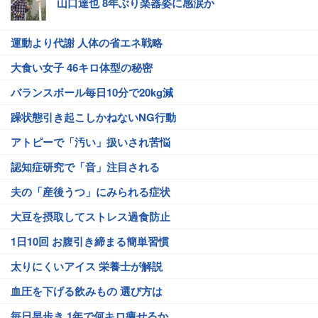
山口達也 8年ぶり楽器姿に感涙か
運動より代謝 人体の省エネ戦略
大食い女子 46キロ体型の秘密
バランスボール毎日10分で20kg減
躁状態引き起こしかねないNG行動
アトピーで「汚い」扱いされ苦悩
認知症研究で「音」注目される
夫の「産後うつ」にみられる症状
大豆を摂取してストレス過食防止
1日10回 お腹引き締まる簡単習慣
太りにくいアイス 栄養士が解説
血圧を下げる飲みもの 選び方は
毎日早歩き 1年で何キロ痩せるか