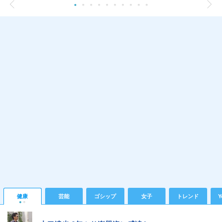
健康
芸能
ゴシップ
女子
トレンド
Y