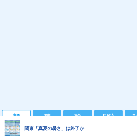
主要
国内
海外
IT 経済
ス
関東「真夏の暑さ」は終了か