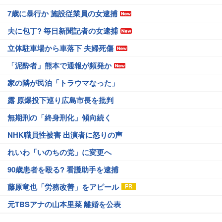
7歳に暴行か 施設従業員の女逮捕
夫に包丁? 毎日新聞記者の女逮捕
立体駐車場から車落下 夫婦死傷
「泥酔者」熊本で通報が頻発か
家の隣が民泊「トラウマなった」
露 原爆投下巡り広島市長を批判
無期刑の「終身刑化」傾向続く
NHK職員性被害 出演者に怒りの声
れいわ「いのちの党」に変更へ
90歳患者を殴る? 看護助手を逮捕
藤原竜也「労務改善」をアピール
元TBSアナの山本里菜 離婚を公表