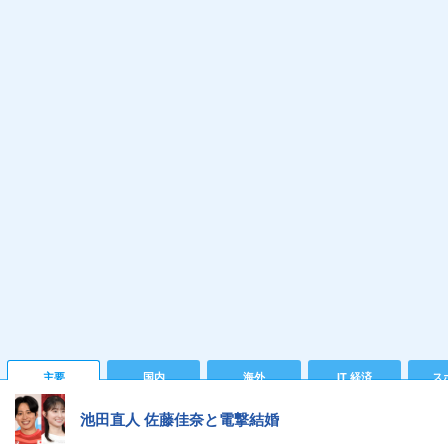
主要
国内
海外
IT 経済
ス
池田直人 佐藤佳奈と電撃結婚