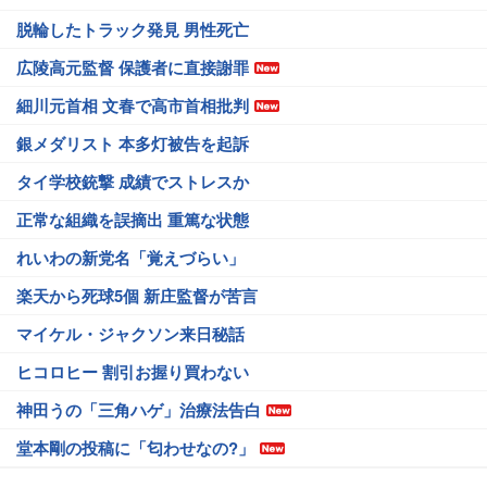
脱輪したトラック発見 男性死亡
広陵高元監督 保護者に直接謝罪
細川元首相 文春で高市首相批判
銀メダリスト 本多灯被告を起訴
タイ学校銃撃 成績でストレスか
正常な組織を誤摘出 重篤な状態
れいわの新党名「覚えづらい」
楽天から死球5個 新庄監督が苦言
マイケル・ジャクソン来日秘話
ヒコロヒー 割引お握り買わない
神田うの「三角ハゲ」治療法告白
堂本剛の投稿に「匂わせなの?」