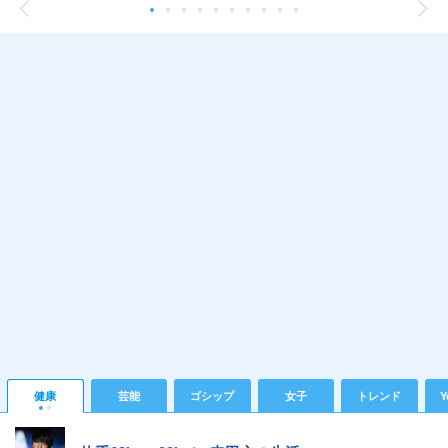
健康
芸能
ゴシップ
女子
トレンド
Y