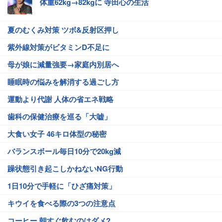
体重62kg→82kgに 寺田心の生活
夏のむくみ対策 ツボ&反射区押し
紫外線対策がビタミンD不足に
母が娘に減量強要→家庭内別居へ
睡眠時の悩みを解消する過ごし方
運動より代謝 人体の省エネ戦略
歯科の保健治療を巡る「大嘘」
大食い女子 46キロ体型の秘密
バランスボール毎日10分で20kg減
躁状態引き起こしかねないNG行動
1日10分で手軽に「ひざ痛対策」
キウイを食べる際の3つの注意点
コーヒー 朝すぐ飲むのはダメ?