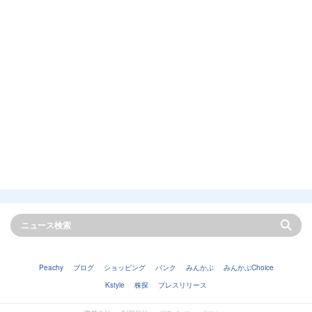
Peachy
ブログ
ショッピング
バンク
みんかぶ
みんかぶChoice
Kstyle
株探
プレスリリース