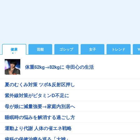
健康
芸能
ゴシップ
女子
トレンド
Y
体重62kg→82kgに 寺田心の生活
夏のむくみ対策 ツボ&反射区押し
紫外線対策がビタミンD不足に
母が娘に減量強要→家庭内別居へ
睡眠時の悩みを解消する過ごし方
運動より代謝 人体の省エネ戦略
歯科の保健治療を巡る「大嘘」