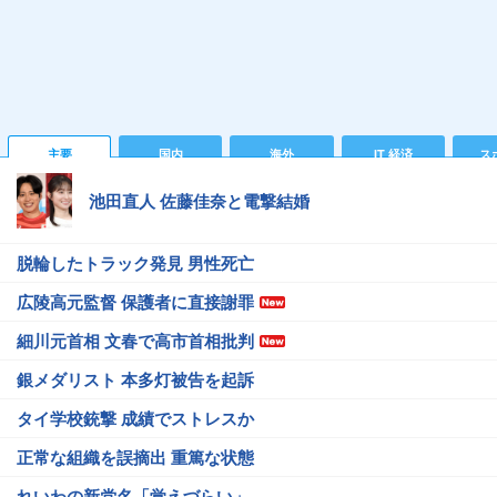
主要
国内
海外
IT 経済
ス
池田直人 佐藤佳奈と電撃結婚
脱輪したトラック発見 男性死亡
広陵高元監督 保護者に直接謝罪
細川元首相 文春で高市首相批判
銀メダリスト 本多灯被告を起訴
タイ学校銃撃 成績でストレスか
正常な組織を誤摘出 重篤な状態
れいわの新党名「覚えづらい」