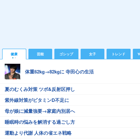
健康
芸能
ゴシップ
女子
トレンド
Y
体重62kg→82kgに 寺田心の生活
夏のむくみ対策 ツボ&反射区押し
紫外線対策がビタミンD不足に
母が娘に減量強要→家庭内別居へ
睡眠時の悩みを解消する過ごし方
運動より代謝 人体の省エネ戦略