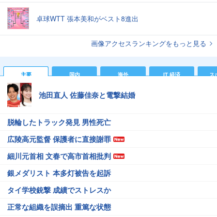
卓球WTT 張本美和がベスト8進出
画像アクセスランキングをもっと見る
主要
国内
海外
IT 経済
ス
池田直人 佐藤佳奈と電撃結婚
脱輪したトラック発見 男性死亡
広陵高元監督 保護者に直接謝罪
細川元首相 文春で高市首相批判
銀メダリスト 本多灯被告を起訴
タイ学校銃撃 成績でストレスか
正常な組織を誤摘出 重篤な状態