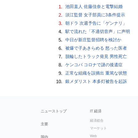
1.
池田直人 佐藤佳奈と電撃結婚
2.
須江監督 女子部員に3条件提示
3.
朝ドラ 次週予告に「ゲンナリ」
4.
駅で流れた「不適切音声」に声明
5.
中日が新庄監督招聘を検討か
6.
被爆で子あきらめる 怒った医者
7.
脱輪したトラック発見 男性死亡
8.
ケンコバ コロナで謎の後遺症
9.
正常な組織を誤摘出 重篤な状態
10.
銀メダリスト 本多灯被告を起訴
ニューストップ
IT 経済
経済総合
主要
マーケット
Web
国内