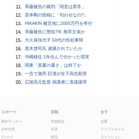
11.
斉藤被告の裁判「同意は異常」
12.
堂本剛の投稿に「匂わせなの?」
13.
HIKAKIN 被災地に2000万円を寄付
14.
斉藤被告に懲役7年 無罪主張か
15.
大久保佳代子 50代の性欲事情
16.
黒木啓司氏 逮捕されていたか
17.
沖縄移住 1年住んで分かった現実
18.
関東「真夏の暑さ」は終了か
19.
一言で激昂 巨漢が女子高生殺害
20.
広陵高元監督 保護者に直接謝罪
スポーツ
芸能
女子
海外サッカー
芸能総合
恋愛
日本代表
音楽
ライフスタイル
Jリーグ
韓流
ファッション