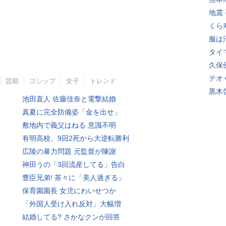
地震
くら
服は
タイ
久保
テオ
芸能
ゴシップ
女子
トレンド
黒木
池田直人 佐藤佳奈と電撃結婚
真夏に完全防備姿「金を出せ」
敷地内で義父はねる 意識不明
有明高校、9回2死から大逆転勝利
広陵の暴力問題 元監督が陳謝
神田うの「3回流産してる」告白
豊臣兄弟! 茶々に「美人過ぎる」
保育園園長 女児にわいせつか
「外国人受け入れ反対」大幅増
結婚してる? さかなクンが回答