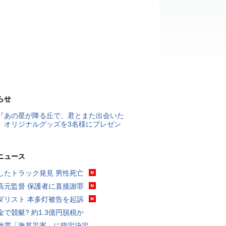
らせ
『あの星が降る丘で、君とまた出会いた
』オリジナルグッズを3名様にプレゼン
ニュース
したトラック発見 男性死亡
高元監督 保護者に直接謝罪
ダリスト 本多灯被告を起訴
金で競艇? 約1.3億円脱税か
地震「激甚災害」に指定決定