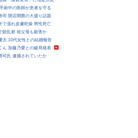
 手術中の医師が患者を守る
寿司 閉店間際の大盛り話題
汗で濡れ皮膚乾燥 男性死亡
で銃乱射 祖父母も殺害か
優太 10代女性との結婚報告
くん 加藤乃愛との破局発表
啓司氏 逮捕されていたか