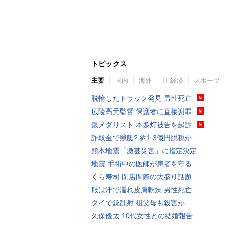
トピックス
主要
国内
海外
IT 経済
スポーツ
脱輪したトラック発見 男性死亡
広陵高元監督 保護者に直接謝罪
銀メダリスト 本多灯被告を起訴
詐取金で競艇? 約1.3億円脱税か
熊本地震「激甚災害」に指定決定
地震 手術中の医師が患者を守る
くら寿司 閉店間際の大盛り話題
服は汗で濡れ皮膚乾燥 男性死亡
タイで銃乱射 祖父母も殺害か
久保優太 10代女性との結婚報告