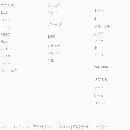
プロ野球
グラビア
トレンド
MLB
テレビ
本
ゴルフ
ゴシップ
教育・仕事
テニス
からだ
格闘技
映画
マネー
競馬
レビュー
車
相撲
プレゼント
グルメ
バスケ
特集
バレー
YouTube
フィギュア
サブカル
アニメ
ゲーム
コミック
リシー
コンテンツ・広告ポリシー
livedoorお客様サポートセンター