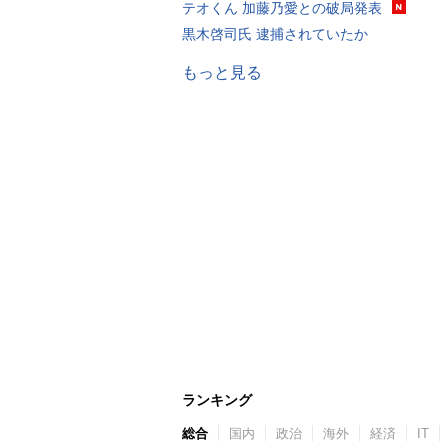
テオくん 加藤乃愛との破局発表
黒木啓司氏 逮捕されていたか
もっと見る
ランキング
総合
国内
政治
海外
経済
IT