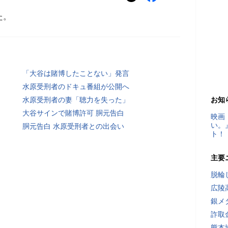
た。
「大谷は賭博したことない」発言
水原受刑者のドキュ番組が公開へ
水原受刑者の妻「聴力を失った」
お知
大谷サインで賭博許可 胴元告白
映画
い。
胴元告白 水原受刑者との出会い
ト！
主要
脱輪
広陵
銀メ
詐取
熊本