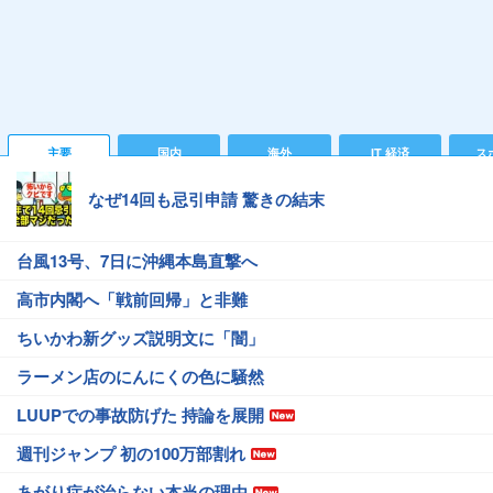
主要
国内
海外
IT 経済
ス
なぜ14回も忌引申請 驚きの結末
台風13号、7日に沖縄本島直撃へ
高市内閣へ「戦前回帰」と非難
ちいかわ新グッズ説明文に「闇」
ラーメン店のにんにくの色に騒然
LUUPでの事故防げた 持論を展開
週刊ジャンプ 初の100万部割れ
あがり症が治らない本当の理由