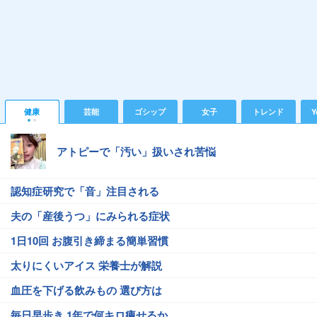
健康
芸能
ゴシップ
女子
トレンド
Y
アトピーで「汚い」扱いされ苦悩
認知症研究で「音」注目される
夫の「産後うつ」にみられる症状
1日10回 お腹引き締まる簡単習慣
太りにくいアイス 栄養士が解説
血圧を下げる飲みもの 選び方は
毎日早歩き 1年で何キロ痩せるか