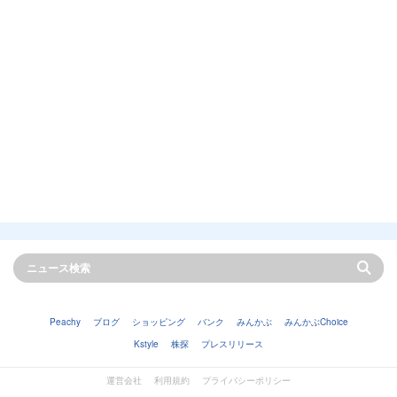
Peachy
ブログ
ショッピング
バンク
みんかぶ
みんかぶChoice
Kstyle
株探
プレスリリース
運営会社
利用規約
プライバシーポリシー