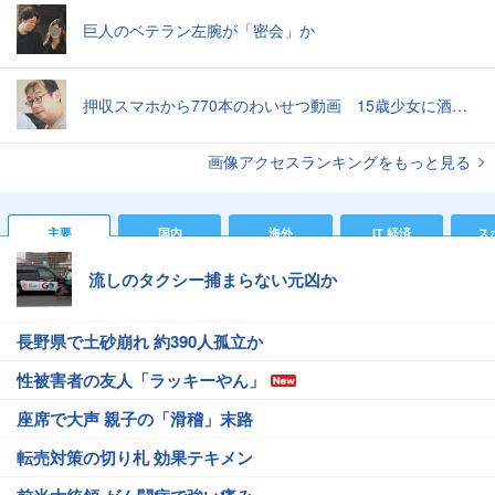
巨人のベテラン左腕が「密会」か
押収スマホから770本のわいせつ動画 15歳少女に酒と薬飲ませ性的暴行か 54歳男を再逮捕 「薬もありますよ」とSNSで誘い出し
画像アクセスランキングをもっと見る
主要
国内
海外
IT 経済
ス
流しのタクシー捕まらない元凶か
長野県で土砂崩れ 約390人孤立か
性被害者の友人「ラッキーやん」
座席で大声 親子の「滑稽」末路
転売対策の切り札 効果テキメン