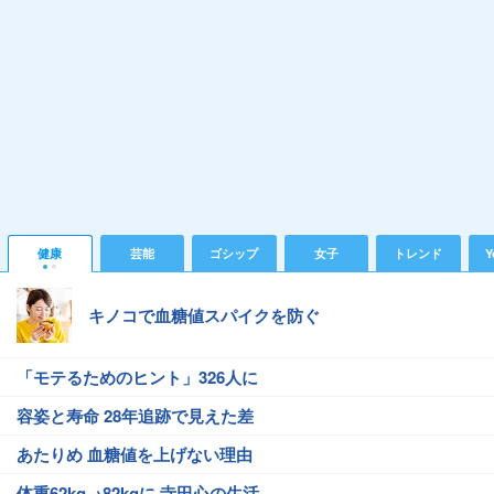
健康
芸能
ゴシップ
女子
トレンド
Y
キノコで血糖値スパイクを防ぐ
「モテるためのヒント」326人に
容姿と寿命 28年追跡で見えた差
あたりめ 血糖値を上げない理由
体重62kg→82kgに 寺田心の生活