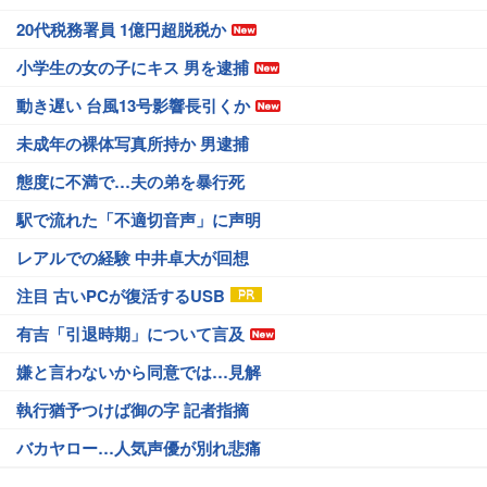
20代税務署員 1億円超脱税か
小学生の女の子にキス 男を逮捕
動き遅い 台風13号影響長引くか
未成年の裸体写真所持か 男逮捕
態度に不満で…夫の弟を暴行死
駅で流れた「不適切音声」に声明
レアルでの経験 中井卓大が回想
注目 古いPCが復活するUSB
有吉「引退時期」について言及
嫌と言わないから同意では…見解
執行猶予つけば御の字 記者指摘
バカヤロー…人気声優が別れ悲痛