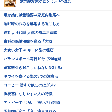
紫外線対策がビタミンD不足に
母が娘に減量強要→家庭内別居へ
睡眠時の悩みを解消する過ごし方
運動より代謝 人体の省エネ戦略
歯科の保健治療を巡る「大嘘」
大食い女子 46キロ体型の秘密
バランスボール毎日10分で20kg減
躁状態引き起こしかねないNG行動
キウイを食べる際の3つの注意点
コーヒー 朝すぐ飲むのはダメ?
脳梗塞になりやすい人の特徴
アトピーで「汚い」扱いされ苦悩
認知症研究で「音」注目される