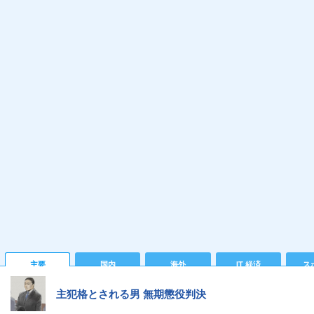
主要
国内
海外
IT 経済
ス
主犯格とされる男 無期懲役判決