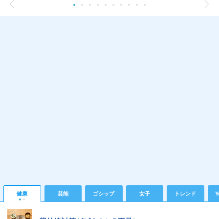
健康
芸能
ゴシップ
女子
トレンド
Y