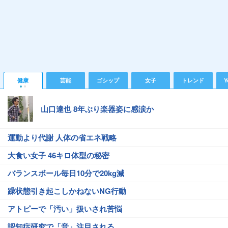
健康
芸能
ゴシップ
女子
トレンド
Y
山口達也 8年ぶり楽器姿に感涙か
運動より代謝 人体の省エネ戦略
大食い女子 46キロ体型の秘密
バランスボール毎日10分で20kg減
躁状態引き起こしかねないNG行動
アトピーで「汚い」扱いされ苦悩
認知症研究で「音」注目される