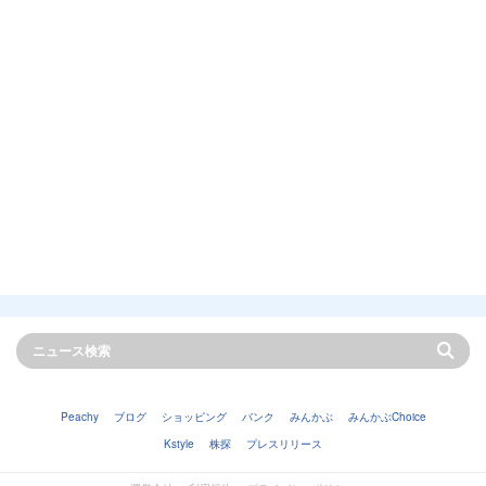
Peachy
ブログ
ショッピング
バンク
みんかぶ
みんかぶChoice
Kstyle
株探
プレスリリース