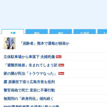
主要
国内
海外
IT 経済
ス
「泥酔者」熊本で通報が頻発か
立体駐車場から車落下 夫婦死傷
「避難所格差」生まれてしまう訳
家の隣が民泊「トラウマなった」
露 原爆投下巡り広島市長を批判
警官発砲で死亡 直前に不審行動
無期刑の「終身刑化」傾向続く
NHK職員性被害 出演者に怒りの声