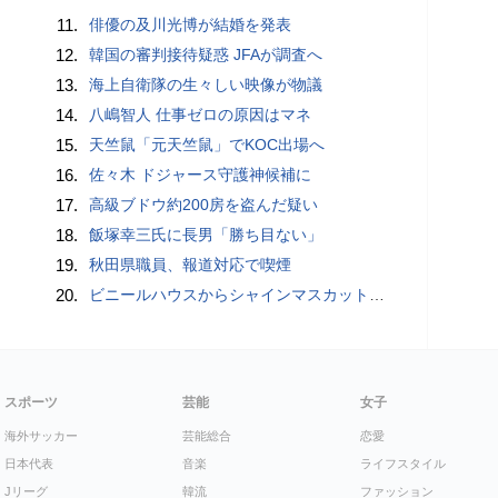
11.
俳優の及川光博が結婚を発表
12.
韓国の審判接待疑惑 JFAが調査へ
13.
海上自衛隊の生々しい映像が物議
14.
八嶋智人 仕事ゼロの原因はマネ
15.
天竺鼠「元天竺鼠」でKOC出場へ
16.
佐々木 ドジャース守護神候補に
17.
高級ブドウ約200房を盗んだ疑い
18.
飯塚幸三氏に長男「勝ち目ない」
19.
秋田県職員、報道対応で喫煙
20.
ビニールハウスからシャインマスカット約200房を盗んだ疑い ネットで販売か 無職の男（42）逮捕 岡山県警
スポーツ
芸能
女子
海外サッカー
芸能総合
恋愛
日本代表
音楽
ライフスタイル
Jリーグ
韓流
ファッション