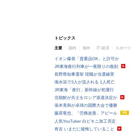
トピックス
主要
国内
海外
IT 経済
スポーツ
イオン爆発「貴重品OK」と許可か
JR東海夜行列車が一夜限りの復刻
長野県知事選挙 現職が当選確実
海水浴で3人が流される 1人死亡
JR東海「夜行」新幹線が初運行
北朝鮮が兵士をロシア派遣決定か
張本美和が卓球の国際大会で優勝
藤原竜也、「労務改善」アピール
人気YouTuber 白ビキニ加工否定
有吉 いまだに後悔していること