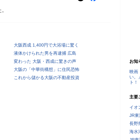
た。
大阪西成 1,400円で大浴場に驚く
液体かけられた男を再逮捕 広島
変わった 大阪・西成に驚きの声
お知
大阪の「中華街構想」に住民恐怖
映画
い。
これから儲かる大阪の不動産投資
ト！
主要
イオ
JR
長野
海水
JR