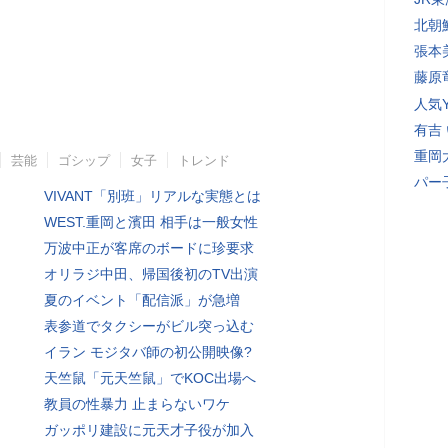
北朝
張本
藤原
人気Y
有吉
重岡
芸能
ゴシップ
女子
トレンド
パー
VIVANT「別班」リアルな実態とは
WEST.重岡と濱田 相手は一般女性
万波中正が客席のボードに珍要求
オリラジ中田、帰国後初のTV出演
夏のイベント「配信派」が急増
表参道でタクシーがビル突っ込む
イラン モジタバ師の初公開映像?
天竺鼠「元天竺鼠」でKOC出場へ
教員の性暴力 止まらないワケ
ガッポリ建設に元天才子役が加入