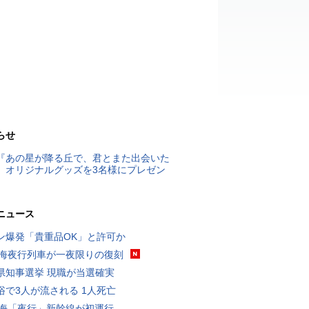
らせ
『あの星が降る丘で、君とまた出会いた
』オリジナルグッズを3名様にプレゼン
ニュース
ン爆発「貴重品OK」と許可か
東海夜行列車が一夜限りの復刻
県知事選挙 現職が当選確実
浴で3人が流される 1人死亡
東海「夜行」新幹線が初運行