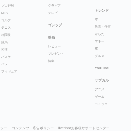
プロ野球
グラビア
トレンド
MLB
テレビ
本
ゴルフ
ゴシップ
教育・仕事
テニス
からだ
格闘技
映画
マネー
競馬
レビュー
車
相撲
プレゼント
グルメ
バスケ
特集
バレー
YouTube
フィギュア
サブカル
アニメ
ゲーム
コミック
リシー
コンテンツ・広告ポリシー
livedoorお客様サポートセンター