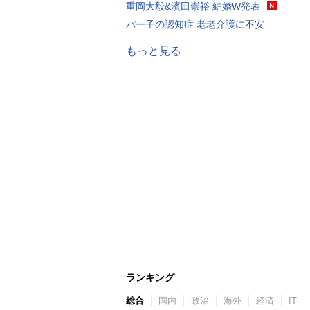
重岡大毅&濱田崇裕 結婚W発表
パー子の認知症 老老介護に不安
もっと見る
ランキング
総合
国内
政治
海外
経済
IT