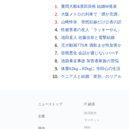
1.
重岡大毅&濱田崇裕 結婚W発表
2.
大阪メトロの列車で「煙が充満」
3.
山崎怜奈、突然妊娠だけ公表の訳
4.
性被害者の友人「ラッキーやん」
5.
池田直人 佐藤佳奈と電撃結婚
6.
児ポ動画770本 酒飲ませ性加害か
7.
容態悪化 会話が通じないパー子
8.
池袋暴走事故 加害者家族の苦悩
9.
体重62kg→82kgに 寺田心の生活
10.
ケニア人と結婚「差別」のリアル
ニューストップ
IT 経済
経済総合
主要
マーケット
Web
国内