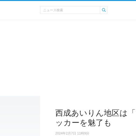
西成あいりん地区は「
ッカーを魅了も
2024年2月7日 11時9分