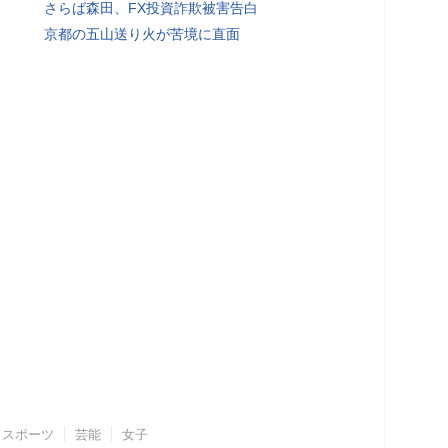
さらば森田、FX投資詐欺被害告白
京都の五山送り火が苦境に直面
スポーツ
芸能
女子