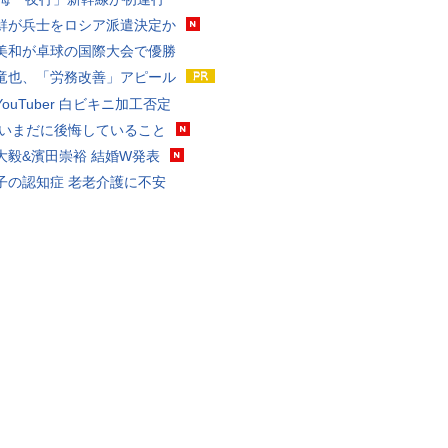
鮮が兵士をロシア派遣決定か
美和が卓球の国際大会で優勝
竜也、「労務改善」アピール
ouTuber 白ビキニ加工否定
 いまだに後悔していること
大毅&濱田崇裕 結婚W発表
子の認知症 老老介護に不安