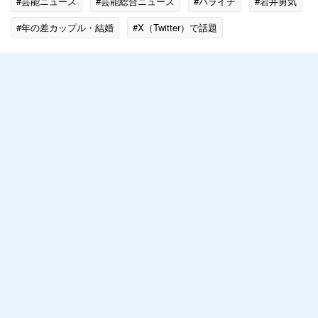
#芸能ニュース
#芸能総合ニュース
#ハライチ
#岩井勇気
#年の差カップル・結婚
#X（Twitter）で話題