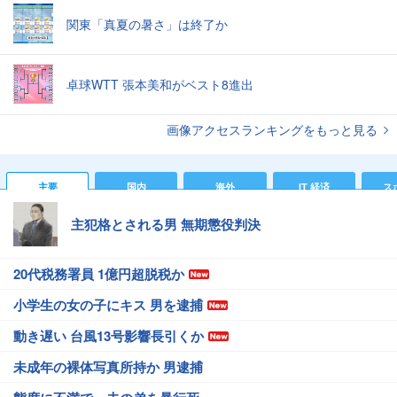
関東「真夏の暑さ」は終了か
卓球WTT 張本美和がベスト8進出
画像アクセスランキングをもっと見る
主要
国内
海外
IT 経済
ス
主犯格とされる男 無期懲役判決
20代税務署員 1億円超脱税か
小学生の女の子にキス 男を逮捕
動き遅い 台風13号影響長引くか
未成年の裸体写真所持か 男逮捕