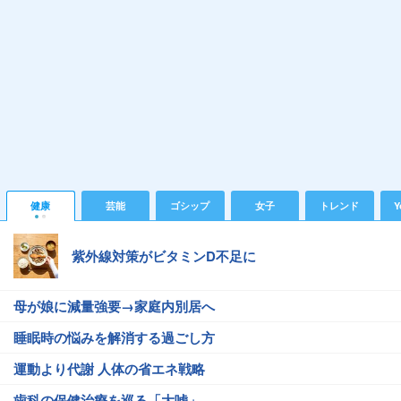
健康
芸能
ゴシップ
女子
トレンド
Y
紫外線対策がビタミンD不足に
母が娘に減量強要→家庭内別居へ
睡眠時の悩みを解消する過ごし方
運動より代謝 人体の省エネ戦略
歯科の保健治療を巡る「大嘘」