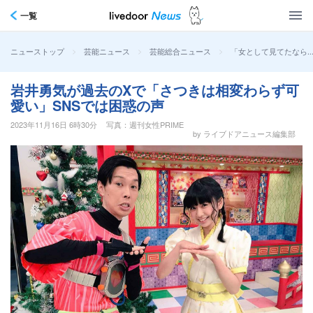
一覧
>
>
>
「女として見てたなら…
ニューストップ
芸能ニュース
芸能総合ニュース
岩井勇気が過去のXで「さつきは相変わらず可
愛い」SNSでは困惑の声
2023年11月16日 6時30分
写真：週刊女性PRIME
by ライブドアニュース編集部