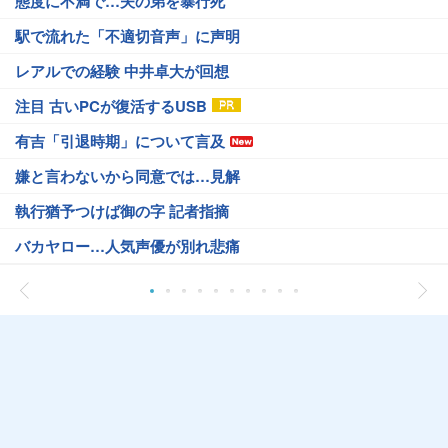
態度に不満で…夫の弟を暴行死
駅で流れた「不適切音声」に声明
レアルでの経験 中井卓大が回想
注目 古いPCが復活するUSB
有吉「引退時期」について言及
嫌と言わないから同意では…見解
執行猶予つけば御の字 記者指摘
バカヤロー…人気声優が別れ悲痛