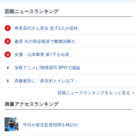
芸能ニュースランキング
寿美花代さん死去 息子2人が追悼
1
趣里 夫の密会報道で離婚決断か
2
女優・山本舞香 第1子を出産
3
深夜アニメに喫煙描写 BPOで議論
4
斉藤被告に「多目的トイレ以下」
5
芸能ニュースランキングをもっと見る
画像アクセスランキング
中日が新庄監督招聘を検討か