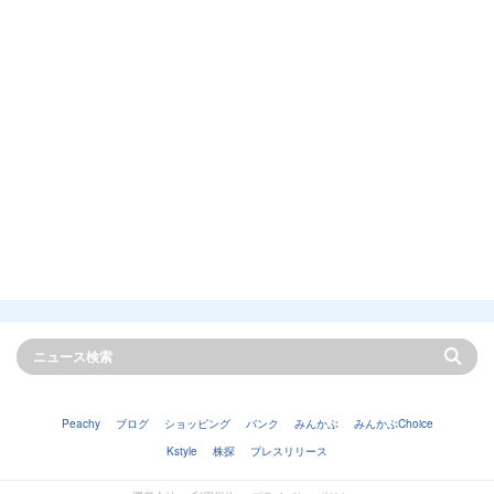
Peachy
ブログ
ショッピング
バンク
みんかぶ
みんかぶChoice
Kstyle
株探
プレスリリース