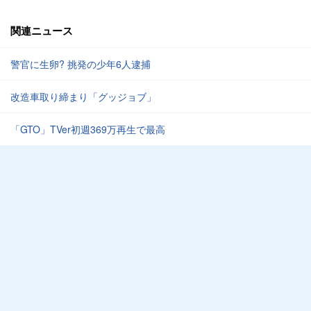
関連ニュース
警官に生卵? 挑発の少年6人逮捕
改造車取り締まり「グッジョブ」
「GTO」TVer初週369万再生で最高