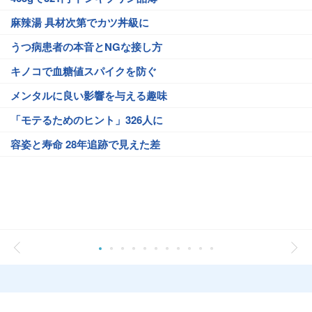
麻辣湯 具材次第でカツ丼級に
うつ病患者の本音とNGな接し方
キノコで血糖値スパイクを防ぐ
メンタルに良い影響を与える趣味
「モテるためのヒント」326人に
容姿と寿命 28年追跡で見えた差