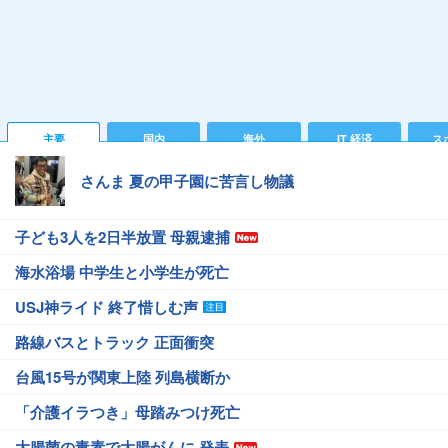
主要
国内
海外
IT 経済
ス
さんま 夏の甲子園に苦言し物議
子ども3人を2日半放置 母親逮捕
海水浴場 中学生と小学生が死亡
USJ神ライド 終了惜しむ声
路線バスとトラック 正面衝突
台風15号が関東上陸 列島横断か
「介護イラつき」母踏みつけ死亡
大腸菌の毒素で大腸がんに 発表