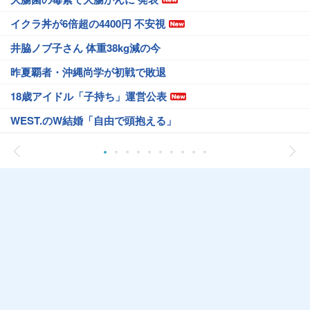
イクラ丼が6倍超の4400円 不安視
井脇ノブ子さん 体重38kg減の今
昨夏覇者・沖縄尚学が初戦で敗退
18歳アイドル「子持ち」運営公表
WEST.のW結婚「自由で頭抱える」