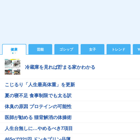
健康
芸能
ゴシップ
女子
トレンド
Y
冷蔵庫を見れば貯まる家かわかる
こじるり「人生最高体重」を更新
夏の寝不足 食事制限でも太る訳
体臭の原因 プロテインの可能性
医師が勧める 猫背解消の体操術
人生台無しに…やめるべき7項目
465gで321円 ドンキプリン品薄