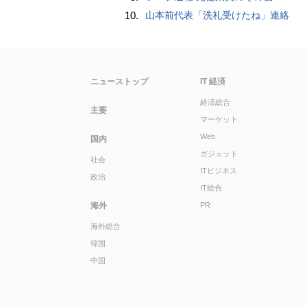
10.
山本前代表「洗礼受けたね」連絡
ニューストップ
IT 経済
経済総合
主要
マーケット
Web
国内
ガジェット
社会
ITビジネス
政治
IT総合
海外
PR
海外総合
韓国
中国