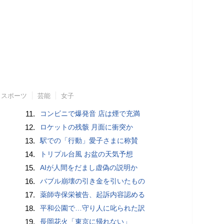
スポーツ
芸能
女子
11.
コンビニで爆発音 店は煙で充満
12.
ロケットの残骸 月面に衝突か
13.
駅での「行動」愛子さまに称賛
14.
トリプル台風 お盆の天気予想
15.
AIが人間をだまし虚偽の説明か
16.
バブル崩壊の引き金を引いたもの
17.
薬師寺保栄被告、起訴内容認める
18.
平和公園で…守り人に叱られた訳
19.
長岡花火「東京に帰れない」