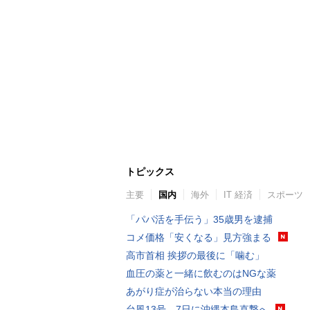
トピックス
主要
国内
海外
IT 経済
スポーツ
「パパ活を手伝う」35歳男を逮捕
コメ価格「安くなる」見方強まる
高市首相 挨拶の最後に「噛む」
血圧の薬と一緒に飲むのはNGな薬
あがり症が治らない本当の理由
台風13号、7日に沖縄本島直撃へ