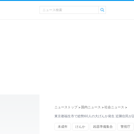
ニューストップ
国内ニュース
社会ニュース
>
>
>
東京都福生市で総勢60人の大げんか発生 近隣住民が
未成年
けんか
凶器準備集合
警視庁