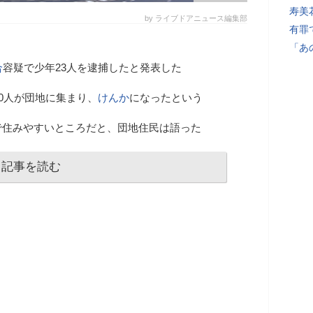
寿美
by ライブドアニュース編集部
有罪
「あ
合
容疑で少年23人を逮捕したと発表した
40人が団地に集まり、
けんか
になったという
で住みやすいところだと、団地住民は語った
記事を読む