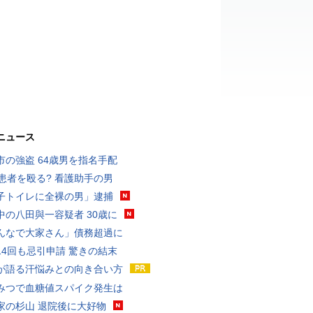
ニュース
市の強盗 64歳男を指名手配
歳患者を殴る? 看護助手の男
子トイレに全裸の男」逮捕
中の八田與一容疑者 30歳に
んなで大家さん」債務超過に
14回も忌引申請 驚きの結末
が語る汗悩みとの向き合い方
みつで血糖値スパイク発生は
家の杉山 退院後に大好物