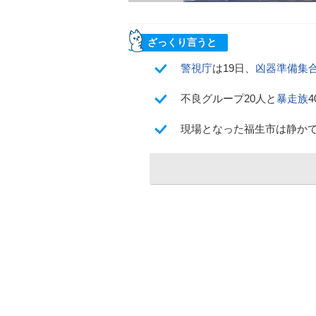
ざっくり言うと
警視庁
は19日、
凶器準備集
不良グループ20人と
暴走族
現場となった福生市は静か