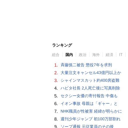
ランキング
総合
国内
政治
海外
経済
IT
1.
斉藤慎二被告 懲役7年を求刑
2.
大量注文キャンセル43億円以上か
3.
シャインマスカット約400房盗難
4.
ハビタ社長 2人死亡後に写真削除
5.
セクシー女優の寄付報告 中傷も
6.
イオン事故 母親は「ギャー」と
7.
NHK職員が性被害 経緯が明らかに
8.
週刊少年ジャンプ 初100万部割れ
9.
ソープ通報 元従業員のその後