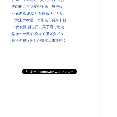
夫の棺にママ友が手紙「無神経」
不倫迫る あなたを妊娠させたい
「大国の横暴」と広島市長が非難
50代女性 誕生日に菓子店で絶句
恐怖の一幕 西松屋で服ズタズタ
数秒の視線外しが凄惨な事故招く