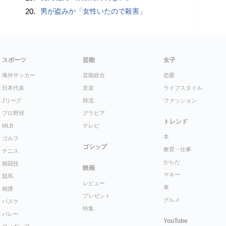
20.
男が盗みか「女性いたので殺害」
スポーツ
芸能
女子
海外サッカー
芸能総合
恋愛
日本代表
音楽
ライフスタイル
Jリーグ
韓流
ファッション
プロ野球
グラビア
トレンド
MLB
テレビ
本
ゴルフ
ゴシップ
教育・仕事
テニス
からだ
格闘技
映画
マネー
競馬
レビュー
車
相撲
プレゼント
グルメ
バスケ
特集
バレー
YouTube