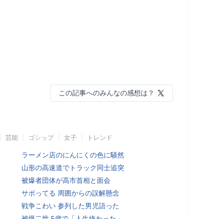
この記事へのみんなの感想は？
芸能
ゴシップ
女子
トレンド
ラーメン店のにんにくの色に騒然
山形の高速道でトラック同士追突
被爆者団体が高市首相と面会
サボってる 周囲からの誤解懸念
戦争こわい 参列した男児語った
被爆二世 5歳で「人生終わった」