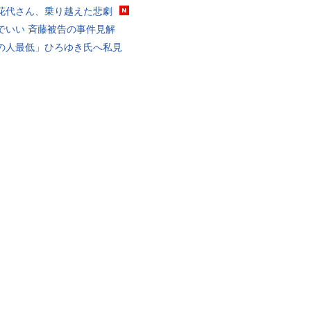
花代さん、乗り越えた悲劇
でいい 斉藤被告の事件見解
の人最低」ひろゆき氏へ私見