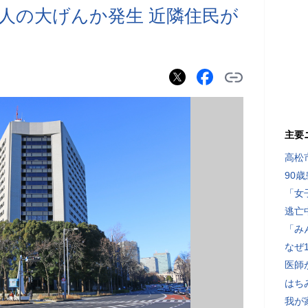
0人の大げんか発生 近隣住民が
主要
高松
90
「女
逃亡
「み
なぜ
医師
はち
我が