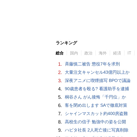
ランキング
総合
国内
政治
海外
経済
IT
1.
斉藤慎二被告 懲役7年を求刑
2.
大量注文キャンセル43億円以上か
3.
深夜アニメに喫煙描写 BPOで議論
4.
90歳患者を殴る? 看護助手を逮捕
5.
桐谷さん がん後悔「千円位」か
6.
客を閉め出します SAで徹底対策
7.
シャインマスカット約400房盗難
8.
高校生の信子 勉強中の姿を公開
9.
ハビタ社長 2人死亡後に写真削除