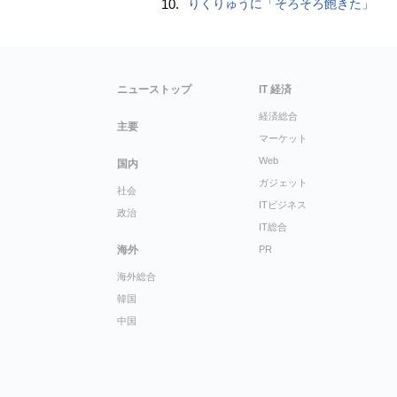
10.
りくりゅうに「そろそろ飽きた」
ニューストップ
IT 経済
経済総合
主要
マーケット
Web
国内
ガジェット
社会
ITビジネス
政治
IT総合
海外
PR
海外総合
韓国
中国