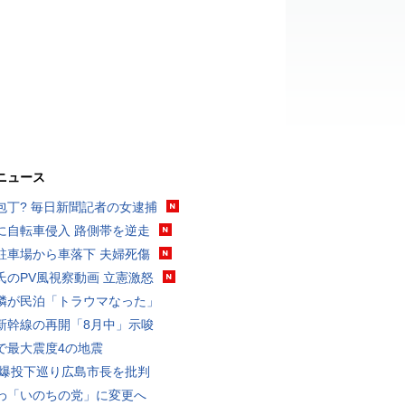
ニュース
包丁? 毎日新聞記者の女逮捕
に自転車侵入 路側帯を逆走
駐車場から車落下 夫婦死傷
氏のPV風視察動画 立憲激怒
隣が民泊「トラウマなった」
新幹線の再開「8月中」示唆
で最大震度4の地震
原爆投下巡り広島市長を批判
わ「いのちの党」に変更へ