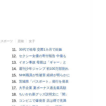
スポーツ
芸能
女子
11.
30代で祖母 交際1カ月で妊娠
12.
セクシー女優の寄付報告 中傷も
13.
イオン事故 母親は「ギャー」と
14.
週刊少年ジャンプ 初100万部割れ
15.
NHK職員が性被害 経緯が明らかに
16.
茨城県「パスポート」発行を発表
17.
大手企業 夏ボーナス過去最高額
18.
ちいかわ新グッズ説明文に「闇」
19.
コンビニで爆発音 店は煙で充満