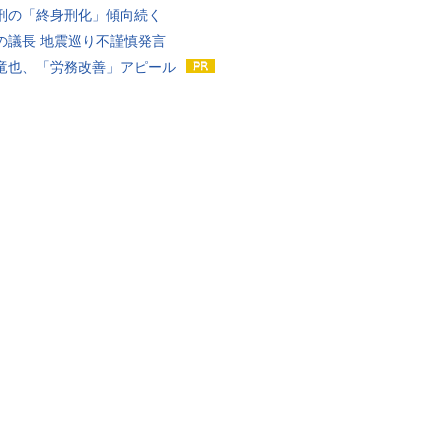
刑の「終身刑化」傾向続く
の議長 地震巡り不謹慎発言
竜也、「労務改善」アピール