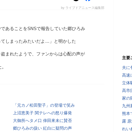
by ライブドアニュース編集部
であることをSNSで報告していた郷ひろみ
ってしまったみたいだよ…」と明かした
を盗まれたようで、ファンからは心配の声が
主要
た。
夫に
高速
立体
高市
家の
「元カノ松田聖子」の登場で笑み
九州
上沼恵美子 関テレへの怒り爆発
熊本
大御所へタメ口 倖田來未に賛否
露 
郷ひろみの扱い 紅白に疑問の声
れい