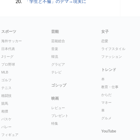
20.
「学生と不倫」のデマ→現実に
スポーツ
芸能
女子
海外サッカー
芸能総合
恋愛
日本代表
音楽
ライフスタイル
Jリーグ
韓流
ファッション
プロ野球
グラビア
トレンド
MLB
テレビ
本
ゴルフ
ゴシップ
教育・仕事
テニス
からだ
格闘技
映画
マネー
競馬
レビュー
車
相撲
プレゼント
グルメ
バスケ
特集
バレー
YouTube
フィギュア