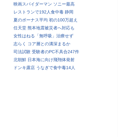
映画スパイダーマン ソニー最高
レストランで192人食中毒 静岡
夏のボーナス平均 初の100万超え
任天堂 熊本地震被災者へ対応も
女性はねる「無呼吸」治療せず
志らく コア層との溝深まるか
司法試験 受験者のPC不具合247件
北朝鮮 日本海に向け飛翔体発射
ドンキ露店 うなぎで食中毒14人