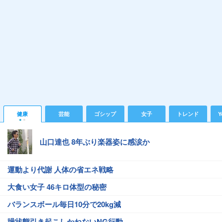
健康
芸能
ゴシップ
女子
トレンド
Y
山口達也 8年ぶり楽器姿に感涙か
運動より代謝 人体の省エネ戦略
大食い女子 46キロ体型の秘密
バランスボール毎日10分で20kg減
躁状態引き起こしかねないNG行動