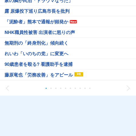
家の隣が民泊「トラウマなった」
露 原爆投下巡り広島市長を批判
「泥酔者」熊本で通報が頻発か
NHK職員性被害 出演者に怒りの声
無期刑の「終身刑化」傾向続く
れいわ「いのちの党」に変更へ
90歳患者を殴る? 看護助手を逮捕
藤原竜也「労務改善」をアピール