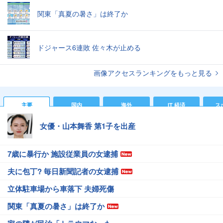
関東「真夏の暑さ」は終了か
ドジャース6連敗 佐々木が止める
画像アクセスランキングをもっと見る
主要
国内
海外
IT 経済
ス
女優・山本舞香 第1子を出産
7歳に暴行か 施設従業員の女逮捕
夫に包丁? 毎日新聞記者の女逮捕
立体駐車場から車落下 夫婦死傷
関東「真夏の暑さ」は終了か