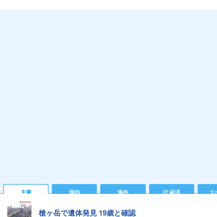
主要
国内
海外
IT 経済
ス
槍ヶ岳で遺体発見 19歳と確認