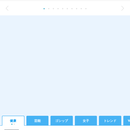
健康
芸能
ゴシップ
女子
トレンド
Y