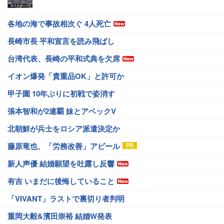
各地の海で事故相次ぐ 4人死亡
長崎市長 平和宣言を読み飛ばし
台湾代表、長崎の平和式典を欠席
イオン爆発「貴重品OK」と許可か
甲子園 10年ぶりに初戦で姿消す
張本智和が2連覇 妹とアベックV
北朝鮮が兵士をロシア派遣決定か
藤原竜也、「労務改善」アピール
新人声優 結婚願望を吐露し反響
有吉 いまだに後悔していること
「VIVANT」ラストで裏切り者判明
重岡大毅&濱田崇裕 結婚W発表