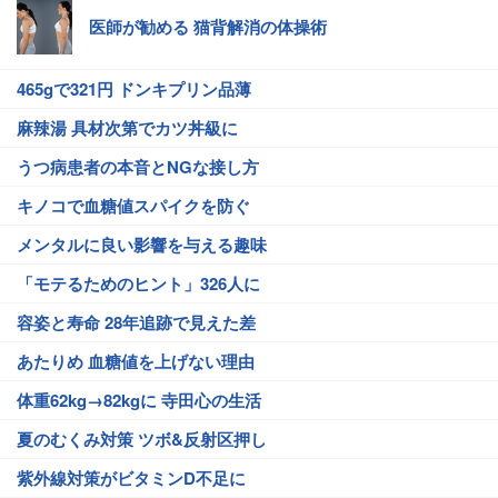
医師が勧める 猫背解消の体操術
465gで321円 ドンキプリン品薄
麻辣湯 具材次第でカツ丼級に
うつ病患者の本音とNGな接し方
キノコで血糖値スパイクを防ぐ
メンタルに良い影響を与える趣味
「モテるためのヒント」326人に
容姿と寿命 28年追跡で見えた差
あたりめ 血糖値を上げない理由
体重62kg→82kgに 寺田心の生活
夏のむくみ対策 ツボ&反射区押し
紫外線対策がビタミンD不足に