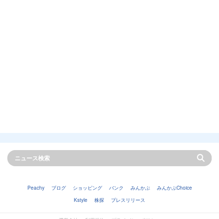
Peachy
ブログ
ショッピング
バンク
みんかぶ
みんかぶChoice
Kstyle
株探
プレスリリース