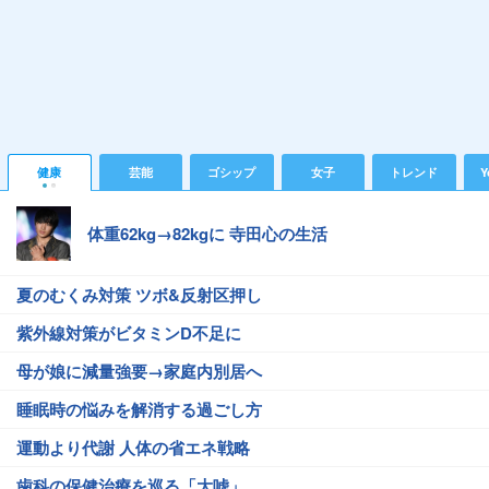
健康
芸能
ゴシップ
女子
トレンド
Y
体重62kg→82kgに 寺田心の生活
夏のむくみ対策 ツボ&反射区押し
紫外線対策がビタミンD不足に
母が娘に減量強要→家庭内別居へ
睡眠時の悩みを解消する過ごし方
運動より代謝 人体の省エネ戦略
歯科の保健治療を巡る「大嘘」