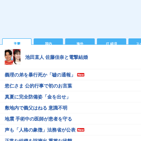
主要
国内
海外
IT 経済
ス
池田直人 佐藤佳奈と電撃結婚
義理の弟を暴行死か「嘘の通報」
悠仁さま 公的行事で初のお言葉
真夏に完全防備姿「金を出せ」
敷地内で義父はねる 意識不明
地震 手術中の医師が患者を守る
声も「人格の象徴」法務省が公表
正常な組織を誤摘出 重篤な状態