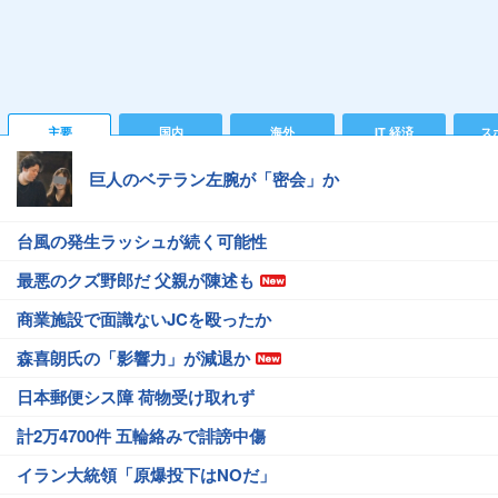
主要
国内
海外
IT 経済
ス
巨人のベテラン左腕が「密会」か
台風の発生ラッシュが続く可能性
最悪のクズ野郎だ 父親が陳述も
商業施設で面識ないJCを殴ったか
森喜朗氏の「影響力」が減退か
日本郵便シス障 荷物受け取れず
計2万4700件 五輪絡みで誹謗中傷
イラン大統領「原爆投下はNOだ」