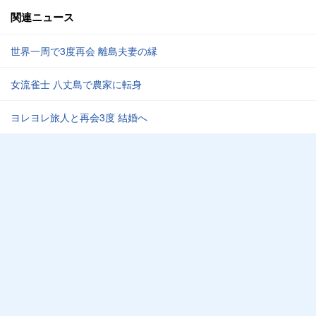
関連ニュース
世界一周で3度再会 離島夫妻の縁
女流雀士 八丈島で農家に転身
ヨレヨレ旅人と再会3度 結婚へ