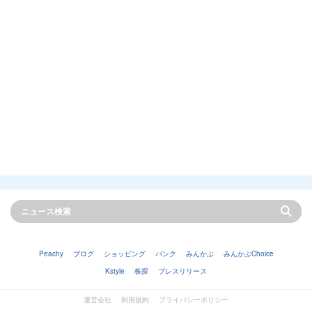
Peachy
ブログ
ショッピング
バンク
みんかぶ
みんかぶChoice
Kstyle
株探
プレスリリース
運営会社
利用規約
プライバシーポリシー