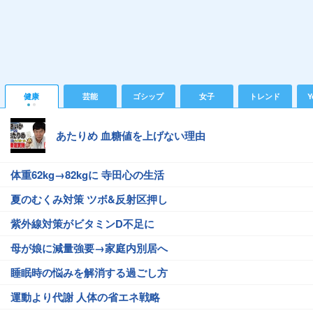
健康
芸能
ゴシップ
女子
トレンド
Y
あたりめ 血糖値を上げない理由
体重62kg→82kgに 寺田心の生活
夏のむくみ対策 ツボ&反射区押し
紫外線対策がビタミンD不足に
母が娘に減量強要→家庭内別居へ
睡眠時の悩みを解消する過ごし方
運動より代謝 人体の省エネ戦略