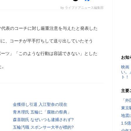
by ライブドアニュース編集部
ツ代表のコーチに対し厳重注意を与えたと発表した
前に、コーチが平手打ちして送り出していたそう
ポーツ」「このような行動は容認できない」とした
お知
た。
映画
い。
ト！
主要
「外
金獲得し引退 入江聖奈の現在
東京
青木理氏 五輪に「腐敗の祭典」
地震
森喜朗氏 なぜいつも逮捕されず?
1.
五輪汚職 スポンサー大半が標的?
少年