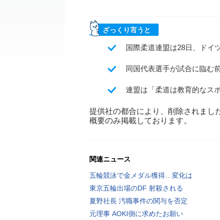
ざっくり言うと
国際柔道連盟は28日、ドイ
同国代表選手が試合に臨む
連盟は「柔道は教育的なス
提供社の都合により、削除されまし
概要のみ掲載しております。
関連ニュース
五輪競泳で金メダル獲得…変化は
東京五輪出場のDF 射殺される
夏野社長 汚職事件の関与を否定
元理事 AOKI側に求めたお願い