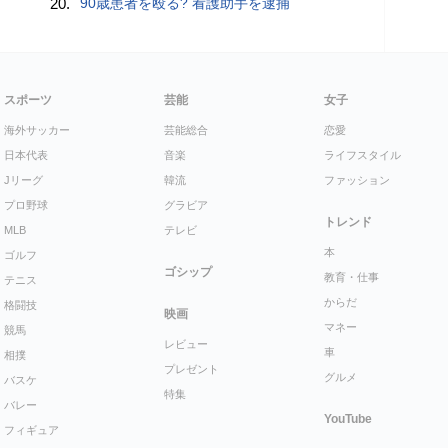
20.
90歳患者を殴る? 看護助手を逮捕
スポーツ
芸能
女子
海外サッカー
芸能総合
恋愛
日本代表
音楽
ライフスタイル
Jリーグ
韓流
ファッション
プロ野球
グラビア
トレンド
MLB
テレビ
本
ゴルフ
ゴシップ
教育・仕事
テニス
からだ
格闘技
映画
マネー
競馬
レビュー
車
相撲
プレゼント
グルメ
バスケ
特集
バレー
YouTube
フィギュア