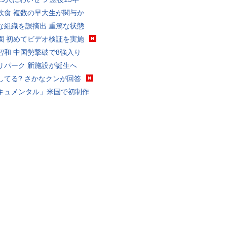
飲食 複数の早大生が関与か
な組織を誤摘出 重篤な状態
園 初めてビデオ検証を実施
智和 中国勢撃破で8強入り
リパーク 新施設が誕生へ
してる? さかなクンが回答
キュメンタル」米国で初制作