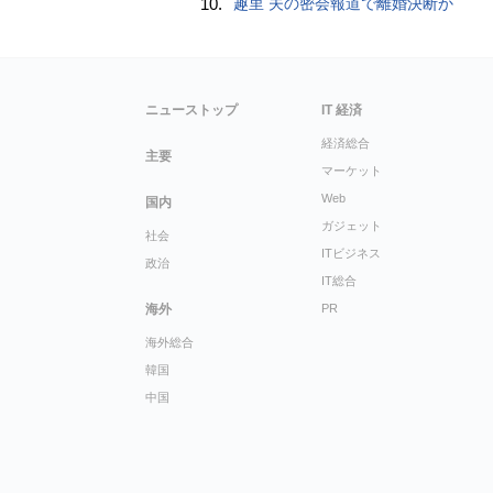
10.
趣里 夫の密会報道で離婚決断か
ニューストップ
IT 経済
経済総合
主要
マーケット
Web
国内
ガジェット
社会
ITビジネス
政治
IT総合
海外
PR
海外総合
韓国
中国