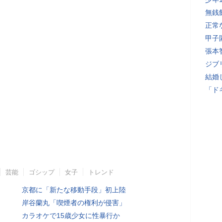
無銭
正常
甲子
張本
ジブ
結婚
「ド
芸能
ゴシップ
女子
トレンド
京都に「新たな移動手段」初上陸
岸谷蘭丸「喫煙者の権利が侵害」
カラオケで15歳少女に性暴行か