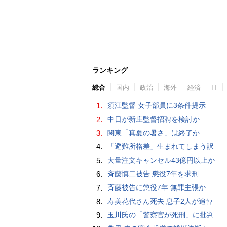
ランキング
総合
国内
政治
海外
経済
IT
1.
須江監督 女子部員に3条件提示
2.
中日が新庄監督招聘を検討か
3.
関東「真夏の暑さ」は終了か
4.
「避難所格差」生まれてしまう訳
5.
大量注文キャンセル43億円以上か
6.
斉藤慎二被告 懲役7年を求刑
7.
斉藤被告に懲役7年 無罪主張か
8.
寿美花代さん死去 息子2人が追悼
9.
玉川氏の「警察官が死刑」に批判