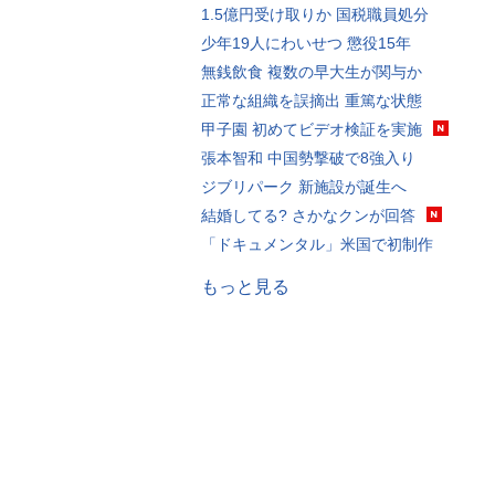
1.5億円受け取りか 国税職員処分
少年19人にわいせつ 懲役15年
無銭飲食 複数の早大生が関与か
正常な組織を誤摘出 重篤な状態
甲子園 初めてビデオ検証を実施
張本智和 中国勢撃破で8強入り
ジブリパーク 新施設が誕生へ
結婚してる? さかなクンが回答
「ドキュメンタル」米国で初制作
もっと見る