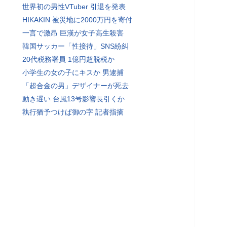
世界初の男性VTuber 引退を発表
HIKAKIN 被災地に2000万円を寄付
一言で激昂 巨漢が女子高生殺害
韓国サッカー「性接待」SNS紛糾
20代税務署員 1億円超脱税か
小学生の女の子にキスか 男逮捕
「超合金の男」デザイナーが死去
動き遅い 台風13号影響長引くか
執行猶予つけば御の字 記者指摘