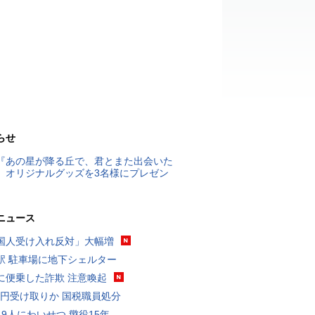
らせ
『あの星が降る丘で、君とまた出会いた
』オリジナルグッズを3名様にプレゼン
ニュース
国人受け入れ反対」大幅増
駅 駐車場に地下シェルター
に便乗した詐欺 注意喚起
5億円受け取りか 国税職員処分
19人にわいせつ 懲役15年