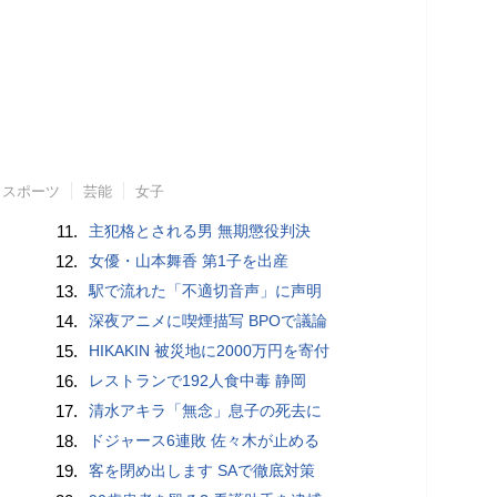
スポーツ
芸能
女子
11.
主犯格とされる男 無期懲役判決
12.
女優・山本舞香 第1子を出産
13.
駅で流れた「不適切音声」に声明
14.
深夜アニメに喫煙描写 BPOで議論
15.
HIKAKIN 被災地に2000万円を寄付
16.
レストランで192人食中毒 静岡
17.
清水アキラ「無念」息子の死去に
18.
ドジャース6連敗 佐々木が止める
19.
客を閉め出します SAで徹底対策