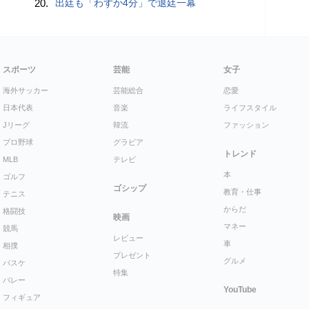
20.
出廷も「わずか4分」で退廷一幕
スポーツ
芸能
女子
海外サッカー
芸能総合
恋愛
日本代表
音楽
ライフスタイル
Jリーグ
韓流
ファッション
プロ野球
グラビア
トレンド
MLB
テレビ
本
ゴルフ
ゴシップ
教育・仕事
テニス
からだ
格闘技
映画
マネー
競馬
レビュー
車
相撲
プレゼント
グルメ
バスケ
特集
バレー
YouTube
フィギュア