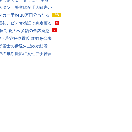
スタン、警察隊が千人殺害か
タカー予約 10万円分当たる
園初、ビデオ検証で判定覆る
FA会長 愛人へ多額の金銭疑惑
P・蔦谷好位置氏 離婚を公表
で雀士の伊達朱里紗が結婚
での無断撮影に女性アナ苦言