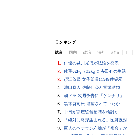
ランキング
総合
国内
政治
海外
経済
IT
1.
俳優の及川光博が結婚を発表
2.
体重62kg→82kgに 寺田心の生活
3.
須江監督 女子部員に3条件提示
4.
池田直人 佐藤佳奈と電撃結婚
5.
朝ドラ 次週予告に「ゲンナリ」
6.
黒木啓司氏 逮捕されていたか
7.
中日が新庄監督招聘を検討か
8.
「絶対に奇形生まれる」医師反対
9.
巨人のベテラン左腕が「密会」か