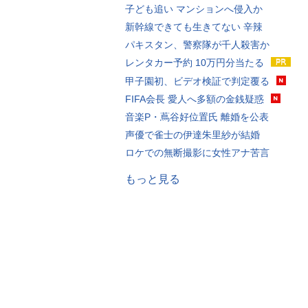
子ども追い マンションへ侵入か
新幹線できても生きてない 辛辣
パキスタン、警察隊が千人殺害か
レンタカー予約 10万円分当たる
甲子園初、ビデオ検証で判定覆る
FIFA会長 愛人へ多額の金銭疑惑
音楽P・蔦谷好位置氏 離婚を公表
声優で雀士の伊達朱里紗が結婚
ロケでの無断撮影に女性アナ苦言
もっと見る