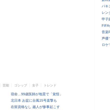
パキ
レン
甲子
FI
音楽
声優
ロケ
芸能
ゴシップ
女子
トレンド
宿命…99歳医師が地震で「覚悟」
北日本 お盆に台風15号直撃も
在留資格なし 越人が惨事起こす