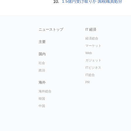
10.
1.5億円受け取りか 国税職員処分
ニューストップ
IT 経済
経済総合
主要
マーケット
Web
国内
ガジェット
社会
ITビジネス
政治
IT総合
海外
PR
海外総合
韓国
中国