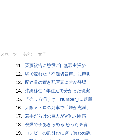
スポーツ
芸能
女子
11.
斉藤被告に懲役7年 無罪主張か
12.
駅で流れた「不適切音声」に声明
13.
配達員の置き配写真に犬が登場
14.
沖縄移住 1年住んで分かった現実
15.
「売り方汚すぎ」Number_iに落胆
16.
大阪メトロの列車で「煙が充満」
17.
若手だらけの巨人がV争い 困惑
18.
被爆で子あきらめる 怒った医者
19.
コンビニの割引おにぎり買わぬ訳