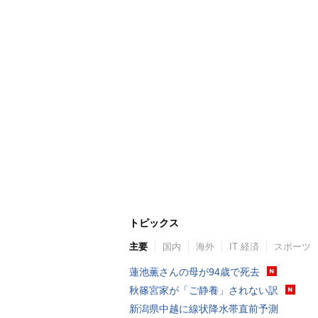
トピックス
主要
国内
海外
IT 経済
スポーツ
蓮池薫さんの母が94歳で死去
秋篠宮家が「ご静養」されない訳
新潟県中越に線状降水帯直前予測