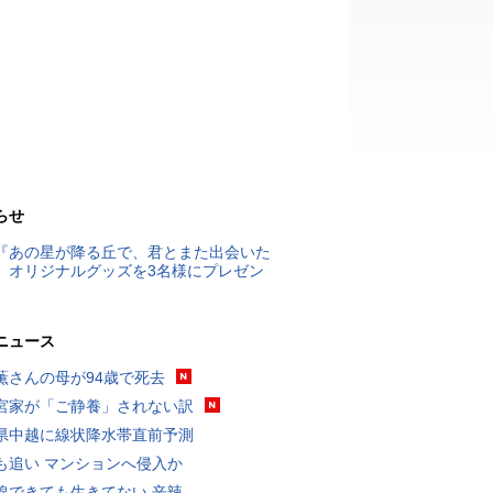
らせ
『あの星が降る丘で、君とまた出会いた
』オリジナルグッズを3名様にプレゼン
ニュース
薫さんの母が94歳で死去
宮家が「ご静養」されない訳
県中越に線状降水帯直前予測
も追い マンションへ侵入か
線できても生きてない 辛辣