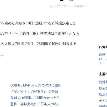
by ライブドアニュース編集部
どを定めた条項を19日に施行すると閣議決定した
合型リゾート施設（IR）整備法は全面施行となる
の入場は7日間で3回、28日間で10回に制限する
お知
た。
映画
い。
ト！
主要
蓮池
大谷 NL MVP オッズでPCAに逆転
秋篠
「闇バイト」の発案者か 男告白
新潟
鬼越 なぜ謝罪に1週間かかった?
子ど
恐怖…詐欺拠点に「日本人の名」
新幹