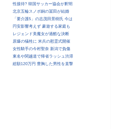
性接待? 韓国サッカー協会が釈明
北京五輪スノボ銅の冨田が結婚
「要介護5」の志茂田景樹氏 今は
円安影響考えず 豪遊する家庭も
レジェンド美魔女が過酷な決断
原爆の犠牲に 米兵の慰霊式開催
女性騎手の今村聖奈 新潟で負傷
東名や関越道で帰省ラッシュ渋滞
総額120万円 豊胸した男性を直撃