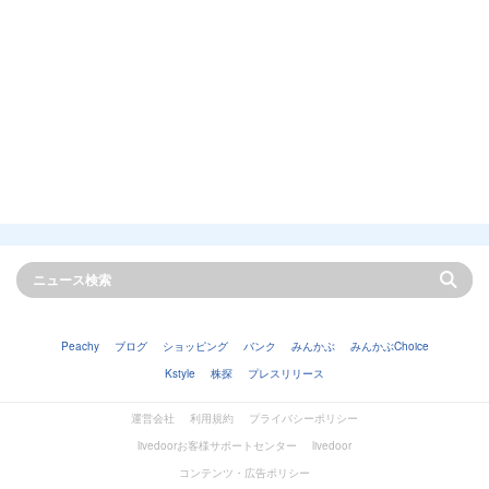
Peachy
ブログ
ショッピング
バンク
みんかぶ
みんかぶChoice
Kstyle
株探
プレスリリース
運営会社
利用規約
プライバシーポリシー
livedoorお客様サポートセンター
livedoor
コンテンツ・広告ポリシー