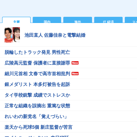
主要
国内
海外
IT 経済
ス
池田直人 佐藤佳奈と電撃結婚
脱輪したトラック発見 男性死亡
広陵高元監督 保護者に直接謝罪
細川元首相 文春で高市首相批判
銀メダリスト 本多灯被告を起訴
タイ学校銃撃 成績でストレスか
正常な組織を誤摘出 重篤な状態
れいわの新党名「覚えづらい」
楽天から死球5個 新庄監督が苦言