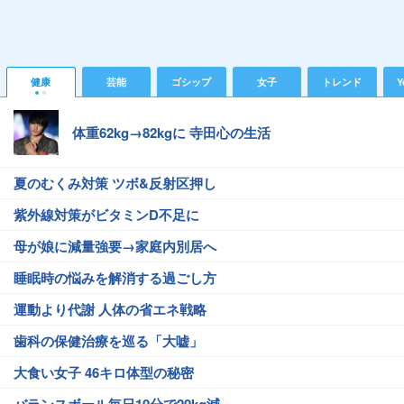
健康
芸能
ゴシップ
女子
トレンド
Y
体重62kg→82kgに 寺田心の生活
夏のむくみ対策 ツボ&反射区押し
紫外線対策がビタミンD不足に
母が娘に減量強要→家庭内別居へ
睡眠時の悩みを解消する過ごし方
運動より代謝 人体の省エネ戦略
歯科の保健治療を巡る「大嘘」
大食い女子 46キロ体型の秘密