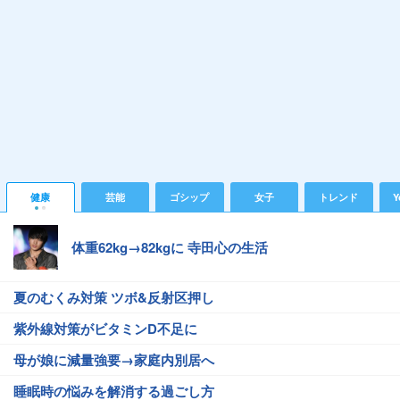
健康
芸能
ゴシップ
女子
トレンド
Y
体重62kg→82kgに 寺田心の生活
夏のむくみ対策 ツボ&反射区押し
紫外線対策がビタミンD不足に
母が娘に減量強要→家庭内別居へ
睡眠時の悩みを解消する過ごし方