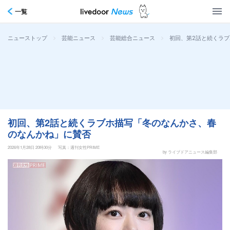
一覧
>
>
>
初回、第2話と続くラ
ニューストップ
芸能ニュース
芸能総合ニュース
初回、第2話と続くラブホ描写「冬のなんかさ、春
のなんかね」に賛否
2026年1月28日 20時30分
写真：週刊女性PRIME
by ライブドアニュース編集部