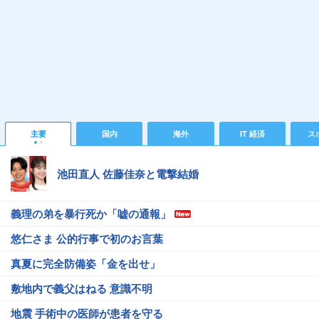
主要
国内
海外
IT 経済
ス
池田直人 佐藤佳奈と電撃結婚
義理の弟を暴行死か「嘘の通報」
悠仁さま 公的行事で初のお言葉
真夏に完全防備姿「金を出せ」
敷地内で義父はねる 意識不明
地震 手術中の医師が患者を守る