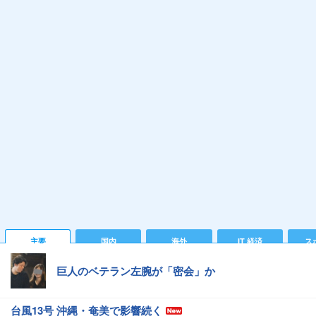
主要
国内
海外
IT 経済
ス
巨人のベテラン左腕が「密会」か
台風13号 沖縄・奄美で影響続く