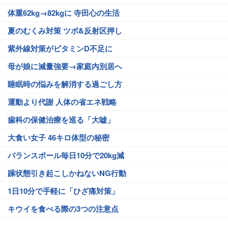
体重62kg→82kgに 寺田心の生活
夏のむくみ対策 ツボ&反射区押し
紫外線対策がビタミンD不足に
母が娘に減量強要→家庭内別居へ
睡眠時の悩みを解消する過ごし方
運動より代謝 人体の省エネ戦略
歯科の保健治療を巡る「大嘘」
大食い女子 46キロ体型の秘密
バランスボール毎日10分で20kg減
躁状態引き起こしかねないNG行動
1日10分で手軽に「ひざ痛対策」
キウイを食べる際の3つの注意点