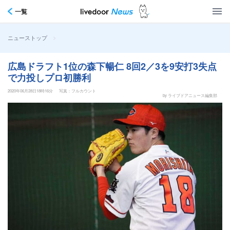
一覧
>
ニューストップ
広島ドラフト1位の森下暢仁 8回2／3を9安打3失点
で力投しプロ初勝利
2020年06月28日18時16分
写真：フルカウント
by ライブドアニュース編集部