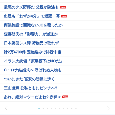
最悪のクズ野郎だ 父親が陳述も
出廷も「わずか4分」で退廷一幕
商業施設で面識ないJCを殴ったか
森喜朗氏の「影響力」が減退か
日本郵便シス障 荷物受け取れず
計2万4700件 五輪絡みで誹謗中傷
イラン大統領「原爆投下はNOだ」
C・ロナ結婚式へ 呼ばれぬ人物も
ついにきた 冨安の朗報に沸く
三山凌輝 公私ともにピンチへ?
あれ、絶対マツコだよね? 赤裸々