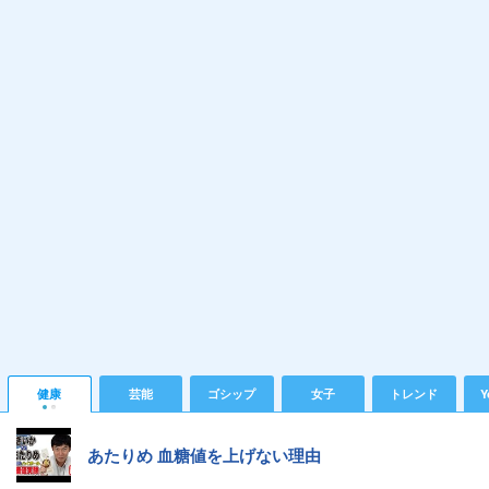
健康
芸能
ゴシップ
女子
トレンド
Y
あたりめ 血糖値を上げない理由