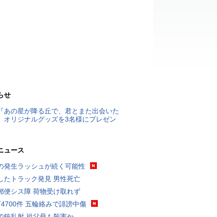
らせ
『あの星が降る丘で、君とまた出会いた
』オリジナルグッズを3名様にプレゼン
ニュース
の発生ラッシュが続く可能性
したトラック発見 男性死亡
郵便シス障 荷物受け取れず
万4700件 五輪絡みで誹謗中傷
で銃乱射 祖父母も殺害か