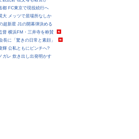
佑都 FC東京で現役続行へ
滉大 メッツで居場所なしか
歳の超新星 J1の開幕弾決める
監督 横浜FM・三井寺を称賛
FA会長に「驚きの日常と素顔」
凌輝 公私ともにピンチへ?
ノガレ 炊き出し出発明かす