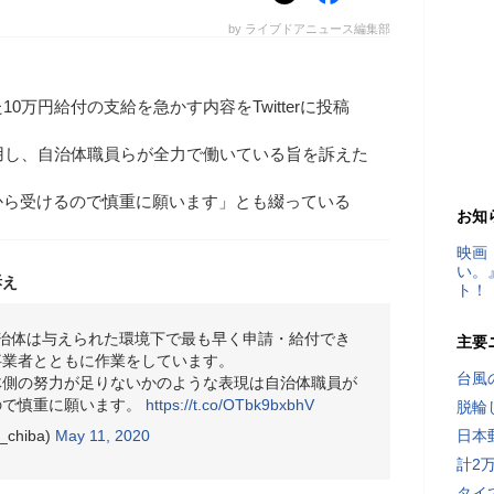
by ライブドアニュース編集部
0万円給付の支給を急かす内容をTwitterに投稿
用し、自治体職員らが全力で働いている旨を訴えた
から受けるので慎重に願います」とも綴っている
お知
映画
い。
訴え
ト！
治体は与えられた環境下で最も早く申請・給付でき
主要
事業者とともに作業をしています。
台風
体側の努力が足りないかのような表現は自治体職員が
ので慎重に願います。
https://t.co/OTbk9bxbhV
脱輪
chiba)
May 11, 2020
日本
計2
タイ