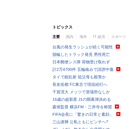
トピックス
主要
国内
海外
IT 経済
スポーツ
台風の発生ラッシュが続く可能性
脱輪したトラック発見 男性死亡
日本郵便シス障 荷物受け取れず
計2万4700件 五輪絡みで誹謗中傷
タイで銃乱射 祖父母も殺害か
長友佑都 FC東京で現役続行へ
千賀滉大 メッツで居場所なしか
16歳の超新星 J1の開幕弾決める
森保監督 横浜FM・三井寺を称賛
FIFA会長に「驚きの日常と素顔」
三山凌輝 公私ともにピンチへ?