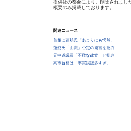
提供社の都合により、削除されまし
概要のみ掲載しております。
関連ニュース
首相に蓮舫氏「あまりにも愕然」
蓮舫氏「面識」否定の発言を批判
元中道議員「不敬な政党」と批判
高市首相は「事実誤認多すぎ」