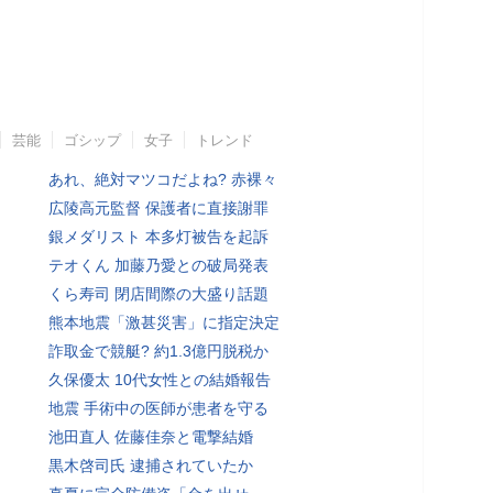
芸能
ゴシップ
女子
トレンド
あれ、絶対マツコだよね? 赤裸々
広陵高元監督 保護者に直接謝罪
銀メダリスト 本多灯被告を起訴
テオくん 加藤乃愛との破局発表
くら寿司 閉店間際の大盛り話題
熊本地震「激甚災害」に指定決定
詐取金で競艇? 約1.3億円脱税か
久保優太 10代女性との結婚報告
地震 手術中の医師が患者を守る
池田直人 佐藤佳奈と電撃結婚
黒木啓司氏 逮捕されていたか