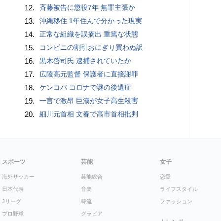
12.
斉藤被告に懲役7年 無罪主張か
13.
沖縄移住 1年住んで分かった現実
14.
正常な組織を誤摘出 重篤な状態
15.
コンビニの割引おにぎり買わぬ訳
16.
黒木啓司氏 逮捕されていたか
17.
広陵高元監督 保護者に直接謝罪
18.
ケンコバ コロナで謎の後遺症
19.
一言で激昂 巨漢が女子高生殺害
20.
細川元首相 文春で高市首相批判
スポーツ
芸能
女子
海外サッカー
芸能総合
恋愛
日本代表
音楽
ライフスタイル
Jリーグ
韓流
ファッション
プロ野球
グラビア