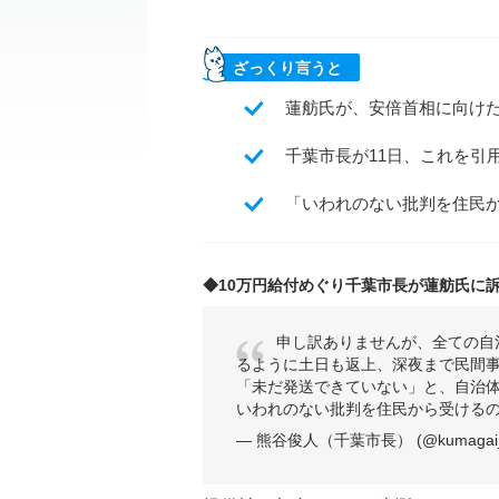
ざっくり言うと
蓮舫氏が、安倍首相に向けた1
千葉市長が11日、これを引
「いわれのない批判を住民
◆10万円給付めぐり千葉市長が蓮舫氏に
申し訳ありませんが、全ての自
るように土日も返上、深夜まで民間
「未だ発送できていない」と、自治
いわれのない批判を住民から受ける
— 熊谷俊人（千葉市長） (@kumagai_