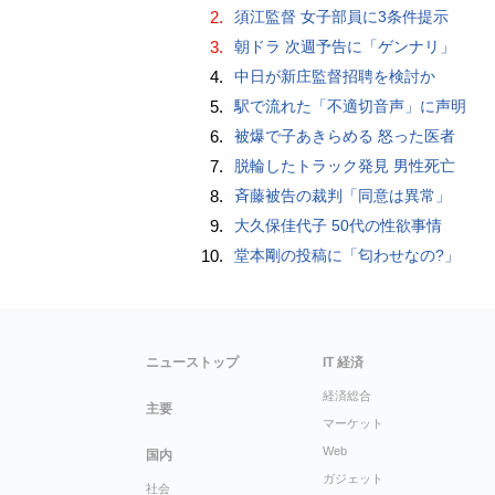
2.
須江監督 女子部員に3条件提示
3.
朝ドラ 次週予告に「ゲンナリ」
4.
中日が新庄監督招聘を検討か
5.
駅で流れた「不適切音声」に声明
6.
被爆で子あきらめる 怒った医者
7.
脱輪したトラック発見 男性死亡
8.
斉藤被告の裁判「同意は異常」
9.
大久保佳代子 50代の性欲事情
10.
堂本剛の投稿に「匂わせなの?」
ニューストップ
IT 経済
経済総合
主要
マーケット
Web
国内
ガジェット
社会