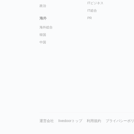
ITビジネス
政治
IT総合
海外
PR
海外総合
韓国
中国
運営会社
livedoorトップ
利用規約
プライバシーポ