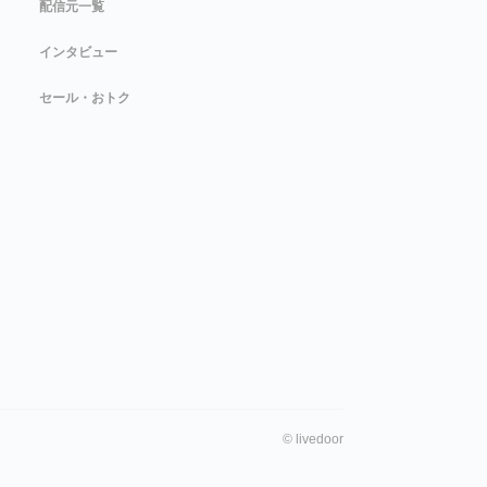
配信元一覧
インタビュー
セール・おトク
©
livedoor