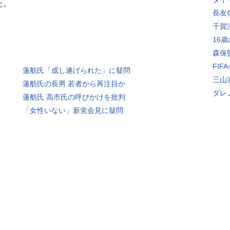
た。
長友
千賀
16
森保
FI
蓮舫氏「成し遂げられた」に疑問
三山
蓮舫氏の長男 若者から再注目か
ダレ
蓮舫氏 高市氏の呼びかけを批判
「女性いない」新党会見に疑問