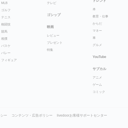
トレンド
MLB
テレビ
本
ゴルフ
ゴシップ
教育・仕事
テニス
からだ
格闘技
映画
マネー
競馬
レビュー
車
相撲
プレゼント
グルメ
バスケ
特集
バレー
YouTube
フィギュア
サブカル
アニメ
ゲーム
コミック
リシー
コンテンツ・広告ポリシー
livedoorお客様サポートセンター