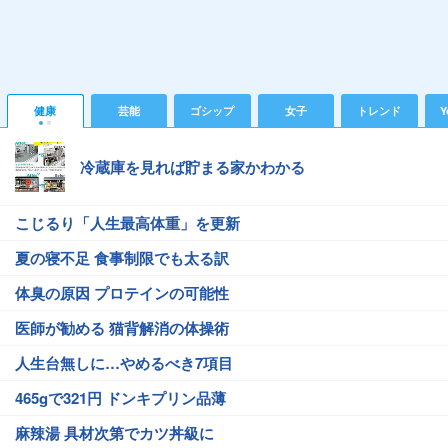
健康
芸能
ゴシップ
女子
トレンド
Y
冷蔵庫を見れば貯まる家かわかる
こじるり「人生最高体重」を更新
夏の寝不足 食事制限でも太る訳
体臭の原因 プロテインの可能性
医師が勧める 猫背解消の体操術
人生台無しに…やめるべき7項目
465gで321円 ドンキプリン品薄
麻辣湯 具材次第でカツ丼級に