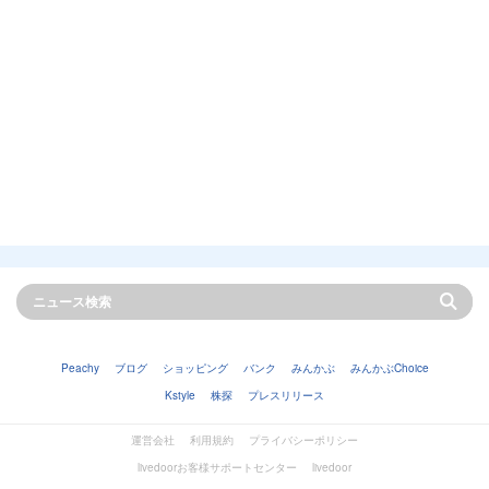
Peachy
ブログ
ショッピング
バンク
みんかぶ
みんかぶChoice
Kstyle
株探
プレスリリース
運営会社
利用規約
プライバシーポリシー
livedoorお客様サポートセンター
livedoor