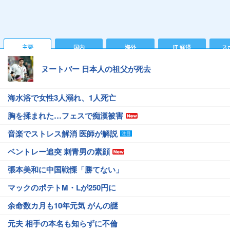
主要
国内
海外
IT 経済
ス
ヌートバー 日本人の祖父が死去
海水浴で女性3人溺れ、1人死亡
胸を揉まれた…フェスで痴漢被害
音楽でストレス解消 医師が解説
ベントレー追突 刺青男の素顔
張本美和に中国戦慄「勝てない」
マックのポテトM・Lが250円に
余命数カ月も10年元気 がんの謎
元夫 相手の本名も知らずに不倫