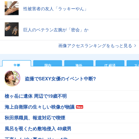
性被害者の友人「ラッキーやん」
巨人のベテラン左腕が「密会」か
画像アクセスランキングをもっと見る
主要
国内
海外
IT 経済
ス
盗撮でSEXY女優のイベント中断?
槍ヶ岳に遺体 周辺で19歳不明
海上自衛隊の生々しい映像が物議
秋田県職員、報道対応で喫煙
風呂を覗くため敷地侵入 49歳男