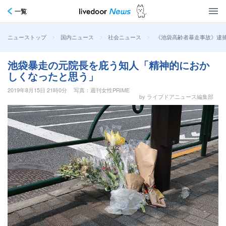
一覧
>
>
>
《池袋高齢者暴走事故》逮
ニューストップ
国内ニュース
社会ニュース
池袋暴走の元院長を庇う知人「精神的におか
しくなったと思う」
2019年8月15日 21時0分
写真：週刊女性PRIME
by ライブドアニュース編集部