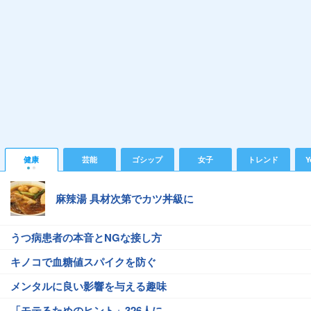
健康
芸能
ゴシップ
女子
トレンド
Y
麻辣湯 具材次第でカツ丼級に
うつ病患者の本音とNGな接し方
キノコで血糖値スパイクを防ぐ
メンタルに良い影響を与える趣味
「モテるためのヒント」326人に