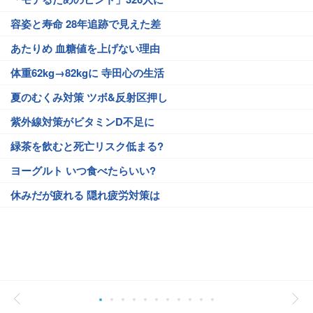
容姿と寿命 28年追跡で見えた差
あたりめ 血糖値を上げない理由
体重62kg→82kgに 寺田心の生活
夏のむくみ対策 ツボ&反射区押し
紫外線対策がビタミンD不足に
緑茶を飲むと死亡リスク低まる?
ヨーグルト いつ食べたらいい?
休みだが疲れる 隠れ疲労対策は