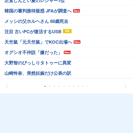
正直しんどい夏のレジャー1位
韓国の審判接待疑惑 JFAが調査へ
メッシの父ホルヘさん 68歳死去
注目 古いPCが復活するUSB
天竺鼠「元天竺鼠」でKOC出場へ
オグシオ不仲説「嫌だった」
大野智のびっしりタトゥーに異変
山崎怜奈、突然妊娠だけ公表の訳