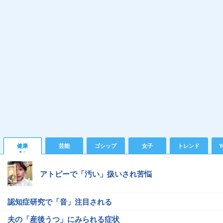
健康
芸能
ゴシップ
女子
トレンド
Y
アトピーで「汚い」扱いされ苦悩
認知症研究で「音」注目される
夫の「産後うつ」にみられる症状