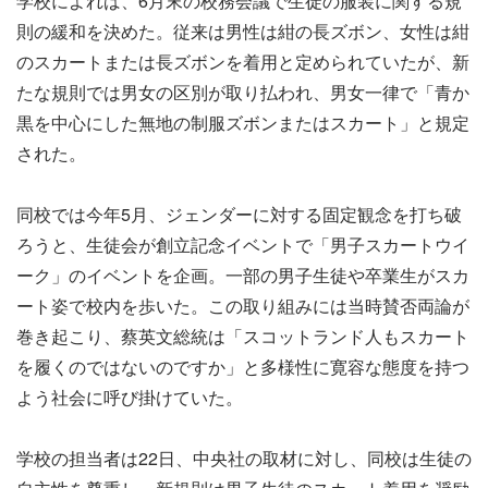
学校によれば、6月末の校務会議で生徒の服装に関する規
則の緩和を決めた。従来は男性は紺の長ズボン、女性は紺
のスカートまたは長ズボンを着用と定められていたが、新
たな規則では男女の区別が取り払われ、男女一律で「青か
黒を中心にした無地の制服ズボンまたはスカート」と規定
された。
同校では今年5月、ジェンダーに対する固定観念を打ち破
ろうと、生徒会が創立記念イベントで「男子スカートウイ
ーク」のイベントを企画。一部の男子生徒や卒業生がスカ
ート姿で校内を歩いた。この取り組みには当時賛否両論が
巻き起こり、蔡英文総統は「スコットランド人もスカート
を履くのではないのですか」と多様性に寛容な態度を持つ
よう社会に呼び掛けていた。
学校の担当者は22日、中央社の取材に対し、同校は生徒の