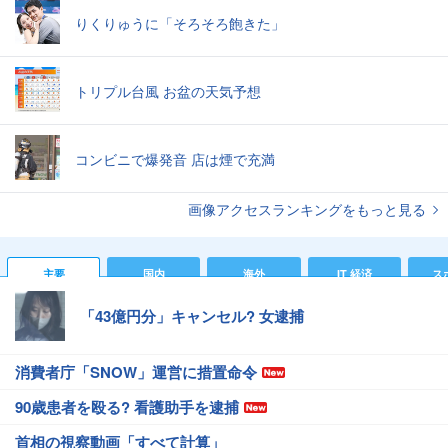
りくりゅうに「そろそろ飽きた」
トリプル台風 お盆の天気予想
コンビニで爆発音 店は煙で充満
画像アクセスランキングをもっと見る
主要
国内
海外
IT 経済
ス
「43億円分」キャンセル? 女逮捕
消費者庁「SNOW」運営に措置命令
90歳患者を殴る? 看護助手を逮捕
首相の視察動画「すべて計算」