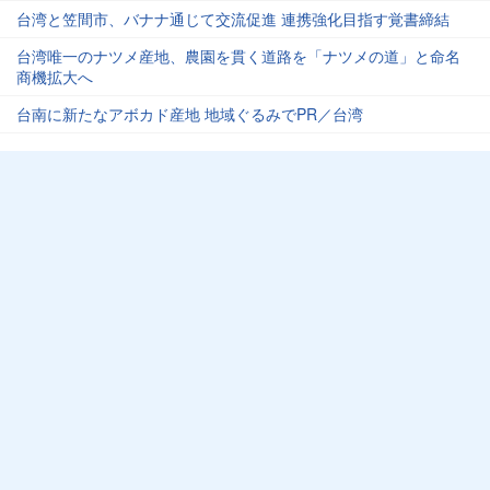
台湾と笠間市、バナナ通じて交流促進 連携強化目指す覚書締結
台湾唯一のナツメ産地、農園を貫く道路を「ナツメの道」と命名
商機拡大へ
台南に新たなアボカド産地 地域ぐるみでPR／台湾