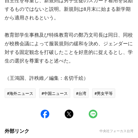
自主性を尊重し、新規則は男子生徒のスカート着用を奨励
するものではないと説明。新規則は8月末に始まる新学期
から適用されるという。
教育部学生事務及び特殊教育司の鄭乃文司長は同日、同校
が校務会議によって服装規則の緩和を決め、ジェンダーに
対する固定観念を打破したことを好意的に捉えるとし、学
生の選択を尊重すると述べた。
（王鴻国、許秩維／編集：名切千絵）
#海外ニュース
#中国ニュース
#台湾
#男女平等
外部リンク
中央社フォーカス台湾