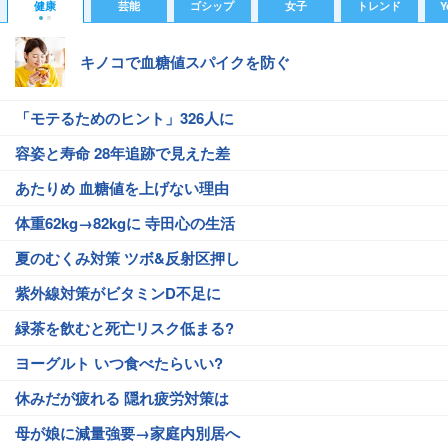
健康
芸能
ゴシップ
女子
トレンド
Y
キノコで血糖値スパイクを防ぐ
「モテるためのヒント」326人に
容姿と寿命 28年追跡で見えた差
あたりめ 血糖値を上げない理由
体重62kg→82kgに 寺田心の生活
夏のむくみ対策 ツボ&反射区押し
紫外線対策がビタミンD不足に
緑茶を飲むと死亡リスク低まる?
ヨーグルト いつ食べたらいい?
休みだが疲れる 隠れ疲労対策は
母が娘に減量強要→家庭内別居へ