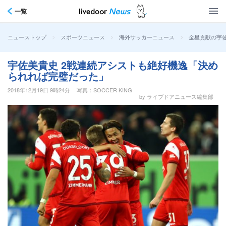
一覧
>
>
>
金星貢献の宇
ニューストップ
スポーツニュース
海外サッカーニュース
宇佐美貴史 2戦連続アシストも絶好機逸「決め
られれば完璧だった」
2018年12月19日 9時24分
写真：SOCCER KING
by ライブドアニュース編集部