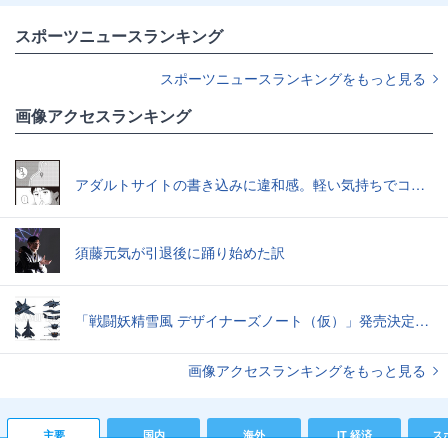
スポーツニュースランキング
スポーツニュースランキングをもっと見る
画像アクセスランキング
アダルトサイトの書き込みに違和感。軽い気持ちでコメントしてみると…／近畿地方のある場所について（1）
須藤元気が引退後に踊り始めた訳
「戦闘妖精雪風 デザイナーズノート（仮）」発売決定スーパーシルフやメイヴといった名機たちの“線”の妙味
画像アクセスランキングをもっと見る
主要
国内
海外
IT 経済
ス