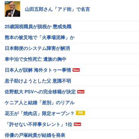
山田五郎さん「アド街」で名言
25歳国税職員が脱税か 懲戒免職
熊本の被災地で「火事場泥棒」か
日本郵便のシステム障害が解消
車中泊で女性死亡 遺族の胸中
日本人が誤解 海外タトゥー事情
息子助けようとした父 意識不明
佐野航大 PSVへの完全移籍が決定
ケニア人と結婚「差別」のリアル
花王が「焼肉店」限定オープン？
「許せない不祥事タレント」1位
俳優の戸塚純貴が結婚を発表