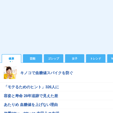
健康
芸能
ゴシップ
女子
トレンド
Y
キノコで血糖値スパイクを防ぐ
「モテるためのヒント」326人に
容姿と寿命 28年追跡で見えた差
あたりめ 血糖値を上げない理由