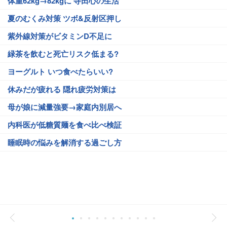
体重62kg→82kgに 寺田心の生活
夏のむくみ対策 ツボ&反射区押し
紫外線対策がビタミンD不足に
緑茶を飲むと死亡リスク低まる?
ヨーグルト いつ食べたらいい?
休みだが疲れる 隠れ疲労対策は
母が娘に減量強要→家庭内別居へ
内科医が低糖質麺を食べ比べ検証
睡眠時の悩みを解消する過ごし方