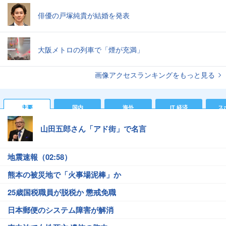
俳優の戸塚純貴が結婚を発表
大阪メトロの列車で「煙が充満」
画像アクセスランキングをもっと見る
主要
国内
海外
IT 経済
ス
山田五郎さん「アド街」で名言
地震速報（02:58）
熊本の被災地で「火事場泥棒」か
25歳国税職員が脱税か 懲戒免職
日本郵便のシステム障害が解消