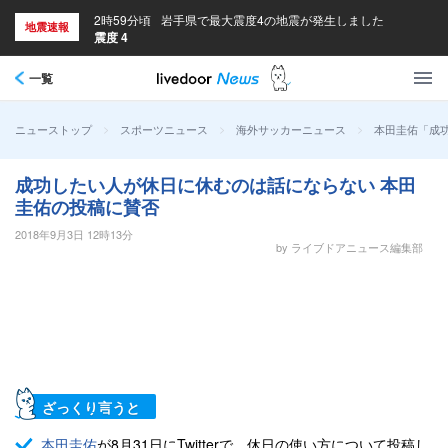
2時59分頃
岩手県で最大震度4の地震が発生しました
地震速報
震度 4
一覧
>
>
>
本田圭佑「成
ニューストップ
スポーツニュース
海外サッカーニュース
成功したい人が休日に休むのは話にならない 本田
圭佑の投稿に賛否
2018年9月3日 12時13分
by ライブドアニュース編集部
ざっくり言うと
本田圭佑
が8月31日にTwitterで、休日の使い方について投稿し