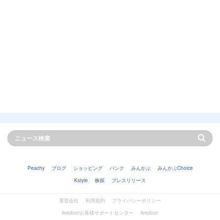
Peachy
ブログ
ショッピング
バンク
みんかぶ
みんかぶChoice
Kstyle
株探
プレスリリース
運営会社
利用規約
プライバシーポリシー
livedoorお客様サポートセンター
livedoor