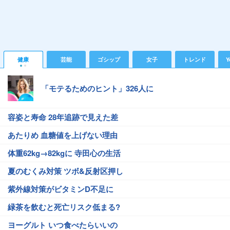
健康
芸能
ゴシップ
女子
トレンド
Y
「モテるためのヒント」326人に
容姿と寿命 28年追跡で見えた差
あたりめ 血糖値を上げない理由
体重62kg→82kgに 寺田心の生活
夏のむくみ対策 ツボ&反射区押し
紫外線対策がビタミンD不足に
緑茶を飲むと死亡リスク低まる?
ヨーグルト いつ食べたらいいの