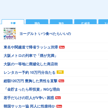
主要
国内
海外
IT 経済
ス
ヨーグルト いつ食べたらいいの
東名や関越道で帰省ラッシュ渋滞
大阪メトロの列車で「煙が充満」
大阪の一等地に廃墟化した商店街
レンタカー予約 10万円分当たる
総額120万円 豊胸した男性を直撃
「金貯まったら即投資」NGな理由
若手だらけの巨人がV争い 困惑
韓国サッカー協 邦人に性接待か