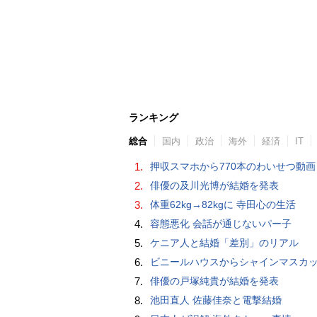
ランキング
総合
国内
政治
海外
経済
IT
1.
押収スマホから770本のわいせつ動画 15歳少女に酒と薬飲ませ性的暴行か 54歳男を再逮捕 「薬もありますよ」とSNS
2.
俳優の及川光博が結婚を発表
3.
体重62kg→82kgに 寺田心の生活
4.
容態悪化 会話が通じないパー子
5.
ケニア人と結婚「差別」のリアル
6.
ビニールハウスからシャインマスカット約200房を盗んだ疑い ネットで販売か 無職の男（42）逮捕 
7.
俳優の戸塚純貴が結婚を発表
8.
池田直人 佐藤佳奈と電撃結婚