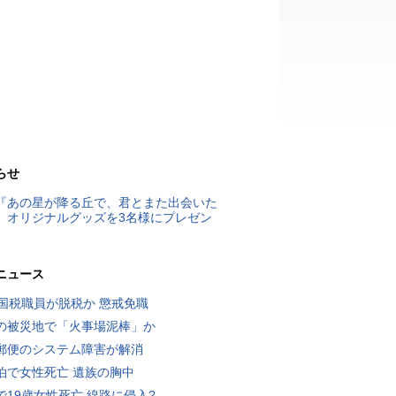
らせ
『あの星が降る丘で、君とまた出会いた
』オリジナルグッズを3名様にプレゼン
ニュース
歳国税職員が脱税か 懲戒免職
の被災地で「火事場泥棒」か
郵便のシステム障害が解消
泊で女性死亡 遺族の胸中
で19歳女性死亡 線路に侵入?