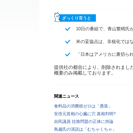
ざっくり言うと
10日の番組で、青山繁晴氏
米の妥協点は、非核化では
「日本はアメリカに裏切ら
提供社の都合により、削除されまし
概要のみ掲載しております。
関連ニュース
食料品の消費税ゼロは「愚策」
安倍元首相の心臓に穴 真相判明?
自民議員 拉致問題の正体に持論
鳥越氏の演説は「むちゃくちゃ」