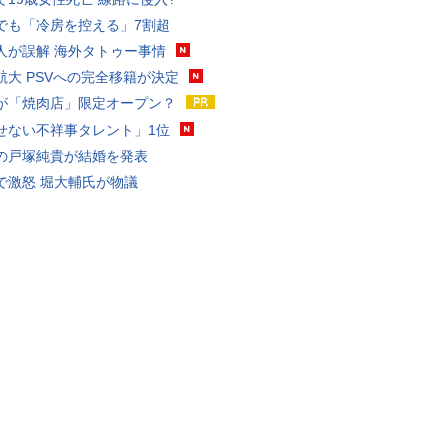
でも「冷房を控える」7割超
人が誤解 海外タトゥー事情
航大 PSVへの完全移籍が決定
が「焼肉店」限定オープン？
せない不祥事タレント」1位
の戸塚純貴が結婚を発表
で激怒 堀大輔氏が物議