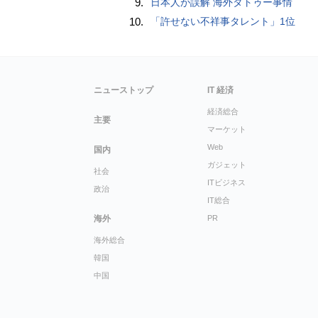
9.
日本人が誤解 海外タトゥー事情
10.
「許せない不祥事タレント」1位
ニューストップ
IT 経済
経済総合
主要
マーケット
Web
国内
ガジェット
社会
ITビジネス
政治
IT総合
海外
PR
海外総合
韓国
中国