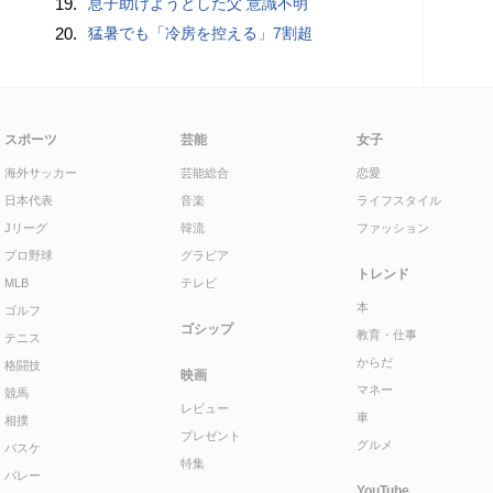
19.
息子助けようとした父 意識不明
20.
猛暑でも「冷房を控える」7割超
スポーツ
芸能
女子
海外サッカー
芸能総合
恋愛
日本代表
音楽
ライフスタイル
Jリーグ
韓流
ファッション
プロ野球
グラビア
トレンド
MLB
テレビ
本
ゴルフ
ゴシップ
教育・仕事
テニス
からだ
格闘技
映画
マネー
競馬
レビュー
車
相撲
プレゼント
グルメ
バスケ
特集
バレー
YouTube