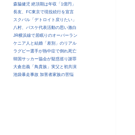
森脇健児 絶頂期は年収「1億円」
長友、FC東京で現役続行を宣言
スクバル「デトロイト戻りたい」
八村、バスケ代表活動の思い激白
JR横浜線で居眠りのオーバーラン
ケニア人と結婚「差別」のリアル
ラグビー選手が熱中症で倒れ死亡
韓国サッカー協会が疑惑巡り謝罪
大倉忠義「鳥貴族」実父と初共演
池袋暴走事故 加害者家族の苦悩