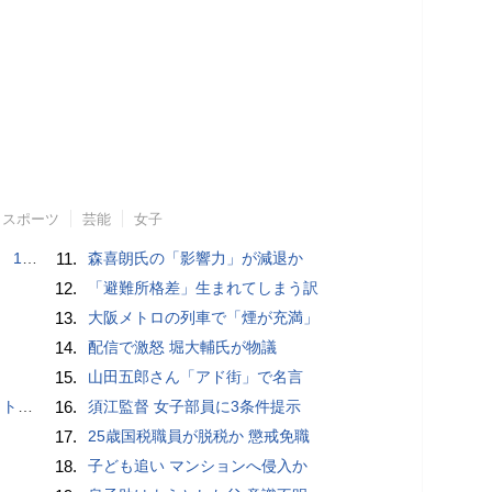
スポーツ
芸能
女子
で誘い出し
11.
森喜朗氏の「影響力」が減退か
12.
「避難所格差」生まれてしまう訳
13.
大阪メトロの列車で「煙が充満」
14.
配信で激怒 堀大輔氏が物議
15.
山田五郎さん「アド街」で名言
岡山県警
16.
須江監督 女子部員に3条件提示
17.
25歳国税職員が脱税か 懲戒免職
18.
子ども追い マンションへ侵入か