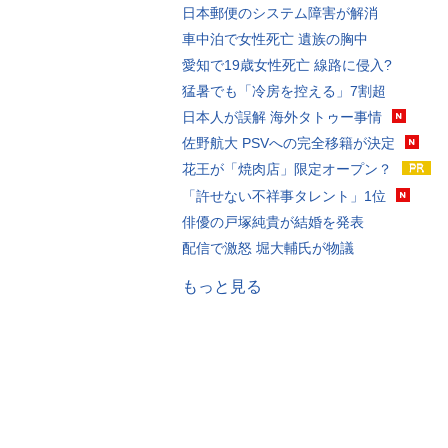
日本郵便のシステム障害が解消
車中泊で女性死亡 遺族の胸中
愛知で19歳女性死亡 線路に侵入?
猛暑でも「冷房を控える」7割超
日本人が誤解 海外タトゥー事情
佐野航大 PSVへの完全移籍が決定
花王が「焼肉店」限定オープン？
「許せない不祥事タレント」1位
俳優の戸塚純貴が結婚を発表
配信で激怒 堀大輔氏が物議
もっと見る