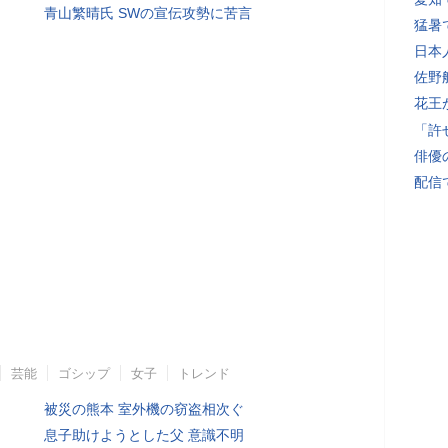
青山繁晴氏 SWの宣伝攻勢に苦言
猛暑
日本
佐野
花王
「許
俳優
配信
芸能
ゴシップ
女子
トレンド
被災の熊本 室外機の窃盗相次ぐ
息子助けようとした父 意識不明