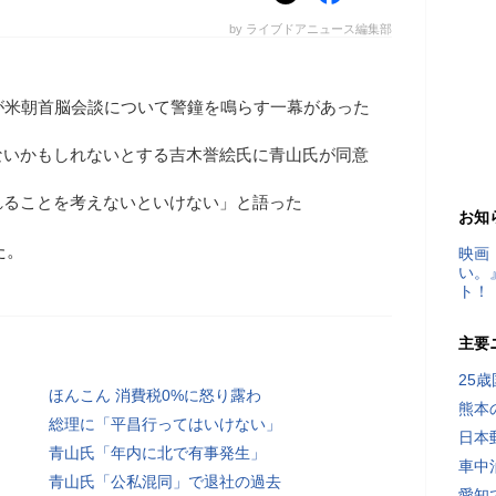
by ライブドアニュース編集部
が米朝首脳会談について警鐘を鳴らす一幕があった
ないかもしれないとする吉木誉絵氏に青山氏が同意
れることを考えないといけない」と語った
お知
た。
映画
い。
ト！
主要
25
ほんこん 消費税0%に怒り露わ
熊本
総理に「平昌行ってはいけない」
日本
青山氏「年内に北で有事発生」
車中
青山氏「公私混同」で退社の過去
愛知