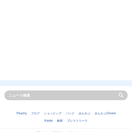
Peachy
ブログ
ショッピング
バンク
みんかぶ
みんかぶChoice
Kstyle
株探
プレスリリース