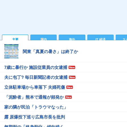
主要
国内
海外
IT 経済
ス
関東「真夏の暑さ」は終了か
7歳に暴行か 施設従業員の女逮捕
夫に包丁? 毎日新聞記者の女逮捕
立体駐車場から車落下 夫婦死傷
「泥酔者」熊本で通報が頻発か
家の隣が民泊「トラウマなった」
露 原爆投下巡り広島市長を批判
無期刑の「終身刑化」傾向続く