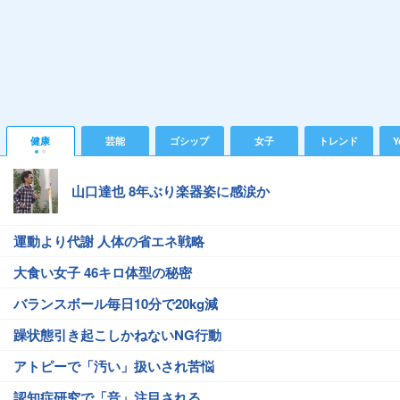
健康
芸能
ゴシップ
女子
トレンド
Y
山口達也 8年ぶり楽器姿に感涙か
運動より代謝 人体の省エネ戦略
大食い女子 46キロ体型の秘密
バランスボール毎日10分で20kg減
躁状態引き起こしかねないNG行動
アトピーで「汚い」扱いされ苦悩
認知症研究で「音」注目される