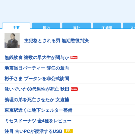
主要
国内
海外
IT 経済
ス
主犯格とされる男 無期懲役判決
無銭飲食 複数の早大生が関与か
地震当日パーティー 辞任の意向
彬子さま ブータンを非公式訪問
泳いでいた60代男性が死亡 秋田
義理の弟を死亡させたか 女逮捕
東京駅近くに地下シェルター整備
ミセスドーナツ 全4種をレビュー
注目 古いPCが復活するUSB