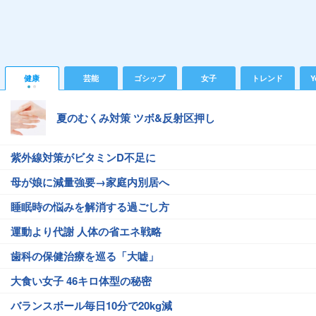
健康
芸能
ゴシップ
女子
トレンド
Y
夏のむくみ対策 ツボ&反射区押し
紫外線対策がビタミンD不足に
母が娘に減量強要→家庭内別居へ
睡眠時の悩みを解消する過ごし方
運動より代謝 人体の省エネ戦略
歯科の保健治療を巡る「大嘘」
大食い女子 46キロ体型の秘密
バランスボール毎日10分で20kg減