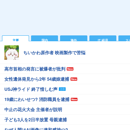
主要
国内
海外
IT 経済
ス
ちいかわ原作者 映画製作で苦悩
高市首相の発言に被爆者が批判
女性遺体発見から2年 54歳娘逮捕
USJ神ライド 終了惜しむ声
19歳にわいせつ? 消防職員を逮捕
中止の花火大会 主催者が説明
子ども3人を2日半放置 母親逮捕
なぜ人間はAI画像に違和感持つ?