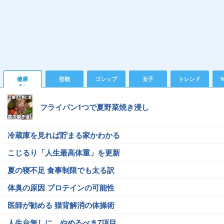
健康
芸能
ゴシップ
女子
トレンド
Y
フライパン1つで夏野菜焼き浸し
冷蔵庫を見れば貯まる家かわかる
こじるり「人生最高体重」を更新
夏の寝不足 食事制限でも太る訳
体臭の原因 プロテインの可能性
医師が勧める 猫背解消の体操術
人生台無しに…やめるべき7項目