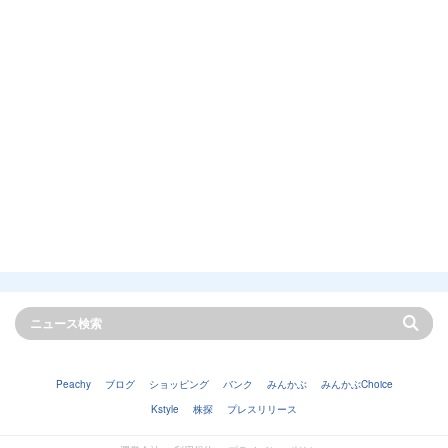
Peachy
ブログ
ショッピング
バンク
みんかぶ
みんかぶChoice
Kstyle
株探
プレスリリース