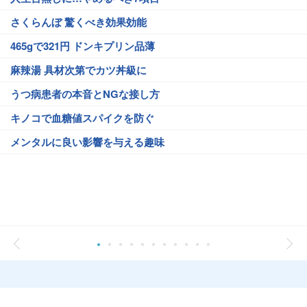
さくらんぼ 驚くべき効果効能
465gで321円 ドンキプリン品薄
麻辣湯 具材次第でカツ丼級に
うつ病患者の本音とNGな接し方
キノコで血糖値スパイクを防ぐ
メンタルに良い影響を与える趣味