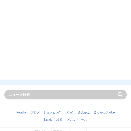
Peachy
ブログ
ショッピング
バンク
みんかぶ
みんかぶChoice
Kstyle
株探
プレスリリース