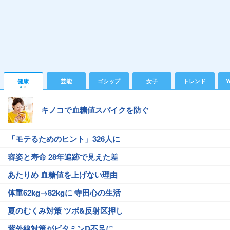
健康
芸能
ゴシップ
女子
トレンド
Y
キノコで血糖値スパイクを防ぐ
「モテるためのヒント」326人に
容姿と寿命 28年追跡で見えた差
あたりめ 血糖値を上げない理由
体重62kg→82kgに 寺田心の生活
夏のむくみ対策 ツボ&反射区押し
紫外線対策がビタミンD不足に