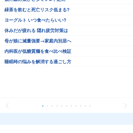
緑茶を飲むと死亡リスク低まる?
ヨーグルト いつ食べたらいい?
休みだが疲れる 隠れ疲労対策は
母が娘に減量強要→家庭内別居へ
内科医が低糖質麺を食べ比べ検証
睡眠時の悩みを解消する過ごし方