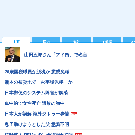
主要
国内
海外
IT 経済
ス
山田五郎さん「アド街」で名言
25歳国税職員が脱税か 懲戒免職
熊本の被災地で「火事場泥棒」か
日本郵便のシステム障害が解消
車中泊で女性死亡 遺族の胸中
日本人が誤解 海外タトゥー事情
息子助けようとした父 意識不明
佐野航大 PSVへの完全移籍が決定