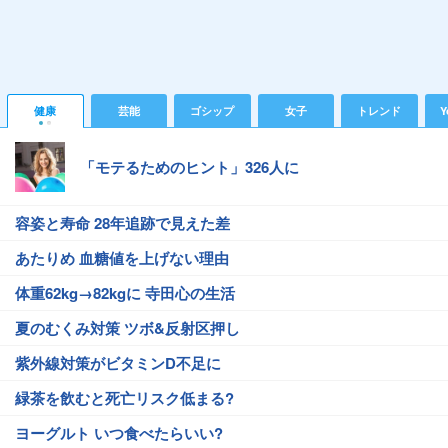
健康
芸能
ゴシップ
女子
トレンド
Y
「モテるためのヒント」326人に
容姿と寿命 28年追跡で見えた差
あたりめ 血糖値を上げない理由
体重62kg→82kgに 寺田心の生活
夏のむくみ対策 ツボ&反射区押し
紫外線対策がビタミンD不足に
緑茶を飲むと死亡リスク低まる?
ヨーグルト いつ食べたらいい?