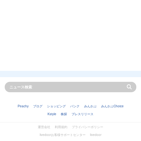
Peachy
ブログ
ショッピング
バンク
みんかぶ
みんかぶChoice
Kstyle
株探
プレスリリース
運営会社
利用規約
プライバシーポリシー
livedoorお客様サポートセンター
livedoor