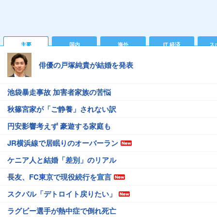
主要
国内
海外
IT 経済
ス
俳優の戸塚純貴が結婚を発表
池袋暴走事故 加害者家族の苦悩
秋篠宮家が「ご静養」されない訳
円安影響考えず 豪遊する家庭も
JR横浜線で居眠りのオーバーラン
ケニア人と結婚「差別」のリアル
長友、FC東京で現役続行を宣言
スクバル「デトロイト戻りたい」
ラグビー選手が熱中症で倒れ死亡