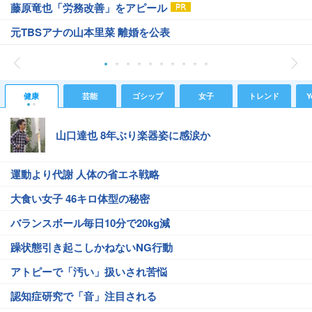
藤原竜也「労務改善」をアピール
元TBSアナの山本里菜 離婚を公表
健康
芸能
ゴシップ
女子
トレンド
Y
山口達也 8年ぶり楽器姿に感涙か
運動より代謝 人体の省エネ戦略
大食い女子 46キロ体型の秘密
バランスボール毎日10分で20kg減
躁状態引き起こしかねないNG行動
アトピーで「汚い」扱いされ苦悩
認知症研究で「音」注目される