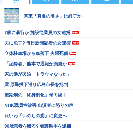
関東「真夏の暑さ」は終了か
7歳に暴行か 施設従業員の女逮捕
夫に包丁? 毎日新聞記者の女逮捕
立体駐車場から車落下 夫婦死傷
「泥酔者」熊本で通報が頻発か
家の隣が民泊「トラウマなった」
露 原爆投下巡り広島市長を批判
無期刑の「終身刑化」傾向続く
NHK職員性被害 出演者に怒りの声
れいわ「いのちの党」に変更へ
90歳患者を殴る? 看護助手を逮捕