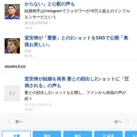
からない」と心配の声も
結婚相手はInstagramでフォロワーが16万人超えのインフル
エンサーだという
週刊女性PRIME
18:00
堂安律が「愛妻」との2ショットをSNSで公開「奥
様お美しい」
Qoly
06:48
2024年6月2日
堂安律が結婚を発表 妻との顔出し2ショットに「圧
倒される」の声も
妻との顔出し2ショットも公開し、ファンから祝福の声が
続々
デイリースポーツ
18:07
前ヘ
次ヘ
主要
国内
海外
IT 経済
ス