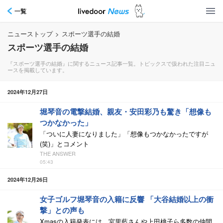
一覧
ニューストップ
>
スポーツ選手の結婚
スポーツ選手の結婚
『スポーツ選手の結婚』に関するニュース記事一覧。トピックスで扱われた注目ニュ
ースを掲載しています。
2024年12月27日
堀琴音の電撃結婚、親友・安田彩乃も驚き「想像も
つかなかった」
「ついに人妻になりました」「想像もつかなかったですが
(笑)」とコメント
THE ANSWER
05:43
2024年12月26日
女子ゴルフ堀琴音の入籍に反響 「大谷結婚以上の衝
撃」との声も
Xmasの入籍発表には、宮里藍さんや上田桃子ら多数の仲間