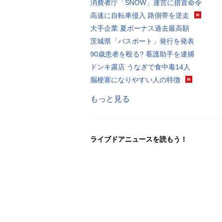
消費者庁「SNOW」運営に措置命令
高速に自転車侵入 路側帯を逆走
大手企業 夏ボーナス過去最高額
茨城県「パスポート」発行を発表
90歳患者を殴る? 看護助手を逮捕
ドンキ露店 うなぎで食中毒14人
脳梗塞になりやすい人の特徴
もっと見る
ライブドアニュースを読もう！