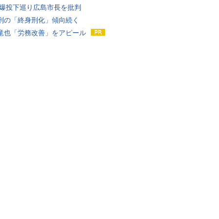
原爆投下巡り広島市長を批判
刑の「終身刑化」傾向続く
竜也「労務改善」をアピール