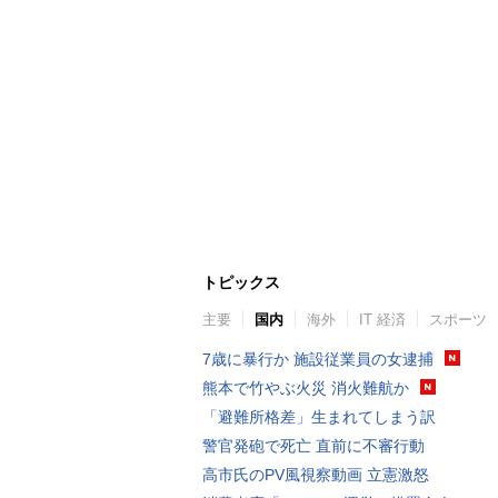
トピックス
主要
国内
海外
IT 経済
スポーツ
7歳に暴行か 施設従業員の女逮捕
熊本で竹やぶ火災 消火難航か
「避難所格差」生まれてしまう訳
警官発砲で死亡 直前に不審行動
高市氏のPV風視察動画 立憲激怒