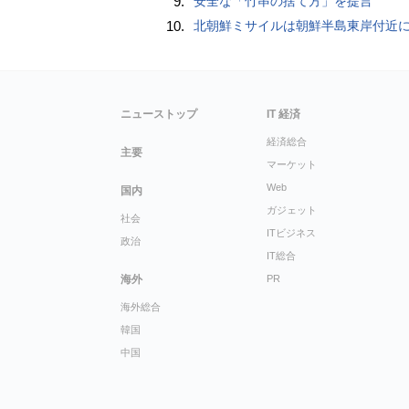
9.
安全な「竹串の捨て方」を提言
10.
北朝鮮ミサイルは朝鮮半島東岸付近
ニューストップ
IT 経済
経済総合
主要
マーケット
Web
国内
ガジェット
社会
ITビジネス
政治
IT総合
海外
PR
海外総合
韓国
中国