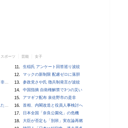
スポーツ
芸能
女子
11.
生稲氏 アンケート回答巡り波紋
12.
マックの新制限 配慮ゼロに落胆
」と主張
13.
参政党さや氏 徴兵制発言が波紋
14.
中国指摘 自衛権解禁で3つの災い
15.
アマギフ配布 泉佐野市の是非
言避ける
16.
首相、内閣改造と役員人事検討へ
17.
日本全国「奈良公園化」の危機
18.
大臣が否定も「別班」実在論再燃