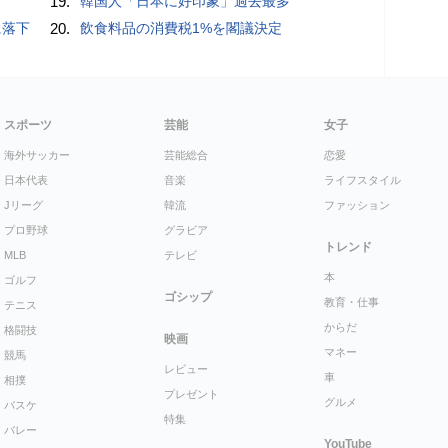
19.
韓国人「日本に好印象」過去最多
に落下
20.
飲食料品の消費税1%を閣議決定
スポーツ
芸能
女子
海外サッカー
芸能総合
恋愛
日本代表
音楽
ライフスタイル
Jリーグ
韓流
ファッション
プロ野球
グラビア
トレンド
MLB
テレビ
本
ゴルフ
ゴシップ
教育・仕事
テニス
からだ
格闘技
映画
マネー
競馬
レビュー
車
相撲
プレゼント
グルメ
バスケ
特集
バレー
YouTube