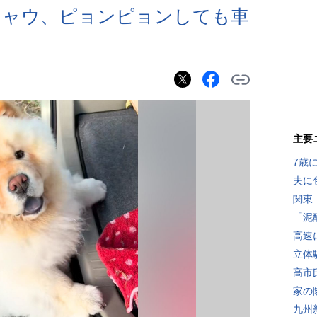
チャウ、ピョンピョンしても車
主要
7歳
夫に
関東
「泥
高速
立体
高市
家の
九州