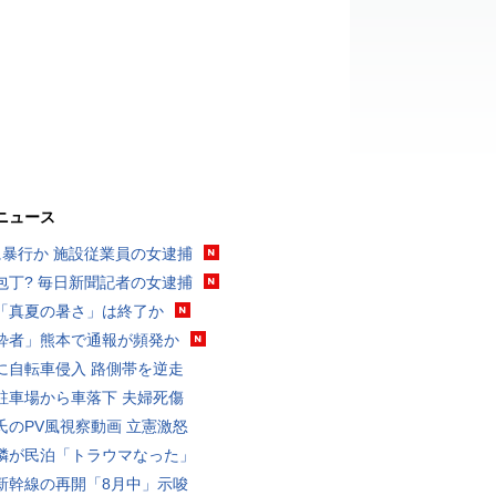
ニュース
に暴行か 施設従業員の女逮捕
包丁? 毎日新聞記者の女逮捕
「真夏の暑さ」は終了か
酔者」熊本で通報が頻発か
に自転車侵入 路側帯を逆走
駐車場から車落下 夫婦死傷
氏のPV風視察動画 立憲激怒
隣が民泊「トラウマなった」
新幹線の再開「8月中」示唆