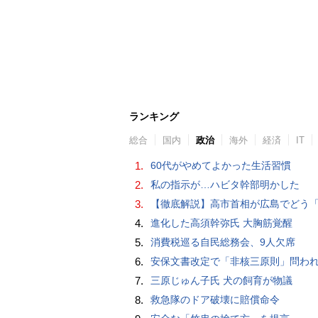
ランキング
総合
国内
政治
海外
経済
IT
1.
60代がやめてよかった生活習慣
2.
私の指示が…ハビタ幹部明かした
3.
【徹底解説】高市首相が広島でどう「非核三原則」言及？現状にとどめ将来は明言せず 著書では「邪魔になる
4.
進化した高須幹弥氏 大胸筋覚醒
5.
消費税巡る自民総務会、9人欠席
6.
安保文書改定で「非核三原則」問われた高市首相、「私が予断することは差し控える」…堅持維持へ明
7.
三原じゅん子氏 犬の飼育が物議
8.
救急隊のドア破壊に賠償命令