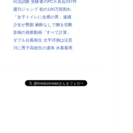
司法試験 受験者のPC不具合247件
週刊ジャンプ 初の100万部割れ
「女子トイレに全裸の男」逮捕
少女が懇願 麻酔なしで腕を切断
首相の視察動画「すべて計算」
ダブル台風発生 太平洋側は注意
川に男子高校生の遺体 水着着用