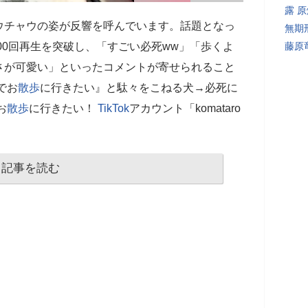
露 
ウチャウの姿が反響を呼んでいます。話題となっ
無期
000回再生を突破し、「すごい必死ww」「歩くよ
藤原
さが可愛い」といったコメントが寄せられること
でお
散歩
に行きたい』と駄々をこねる犬→必死に
お
散歩
に行きたい！
TikTok
アカウント「komataro
記事を読む