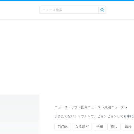
ニューストップ
国内ニュース
政治ニュース
>
>
>
歩きたくないチャウチャウ、ピョンピョンしても車に
TikTok
なるほど
平和
癒し
散歩