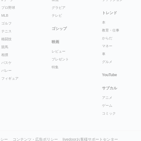
プロ野球
グラビア
トレンド
MLB
テレビ
本
ゴルフ
ゴシップ
教育・仕事
テニス
からだ
格闘技
映画
マネー
競馬
レビュー
車
相撲
プレゼント
グルメ
バスケ
特集
バレー
YouTube
フィギュア
サブカル
アニメ
ゲーム
コミック
リシー
コンテンツ・広告ポリシー
livedoorお客様サポートセンター