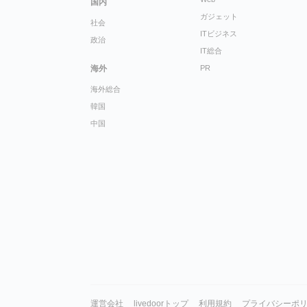
国内
ガジェット
社会
ITビジネス
政治
IT総合
海外
PR
海外総合
韓国
中国
運営会社
livedoorトップ
利用規約
プライバシーポ