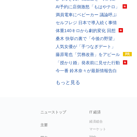
AI予約に店側激怒「もはやテロ」
満員電車にベビーカー 議論呼ぶ
セルフレジ 日本で導入続く事情
体重140キロから劇的変化 回想
桑木 快挙の裏で「今後の野望」
人気女優が「手つなぎデート」
藤原竜也「労務改善」をアピール
「授かり婚」発表前に見せた行動
今一番 鈴木奈々が最新情報告白
もっと見る
ニューストップ
IT 経済
経済総合
主要
マーケット
Web