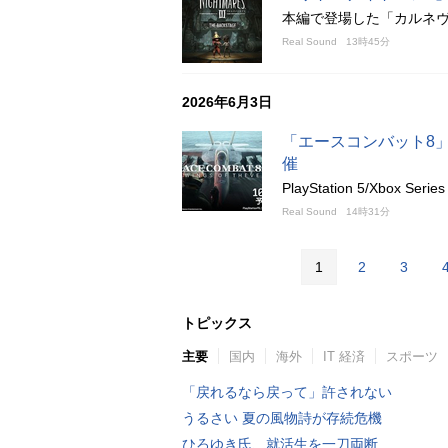
本編で登場した「カルネ
Real Sound
13時45分
2026年6月3日
「エースコンバット8
催
PlayStation 5/Xbox 
Real Sound
14時31分
1
2
3
トピックス
主要
国内
海外
IT 経済
スポーツ
「戻れるなら戻って」許されない
うるさい 夏の風物詩が存続危機
ひろゆき氏、就活生を一刀両断