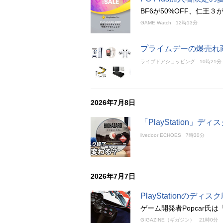
BF6が50%OFF、仁王３
GAME Watch
12時13分
プライムデーの爆売れ商品
ライブドアショッピング
10時21分
2026年7月8日
「PlayStation
livedoor ECHOES
7時30分
2026年7月7日
PlayStationの
ゲーム開発者Popcar
GIGAZINE（ギガジン）
21時0分