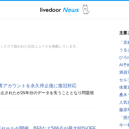
主要
「戻
。トピックスで扱われた注目ニュースを掲載しています。
うる
ひろ
AI
満員
セル
取り被害アカウントを永久停止後に復旧対応
体重
止されたが25年分のデータを失うこととなり問題視
桑木
人気
藤原
「授
今一
の夏セールが開催、BF6など566点が最大60%OFF