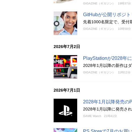
GIGAZINE（ギガジン）
19時37分
GitHubが公開リポ
先着1000名限定で、受付
GIGAZINE（ギガジン）
10時58分
2026年7月2日
PlayStationが2
2028年1月以降の新作
GIGAZINE（ギガジン）
11時12分
2026年7月1日
2028年1月以降発売の
2028年1月以降に発売
GAME Watch
21時41分
PS Storeで7月の