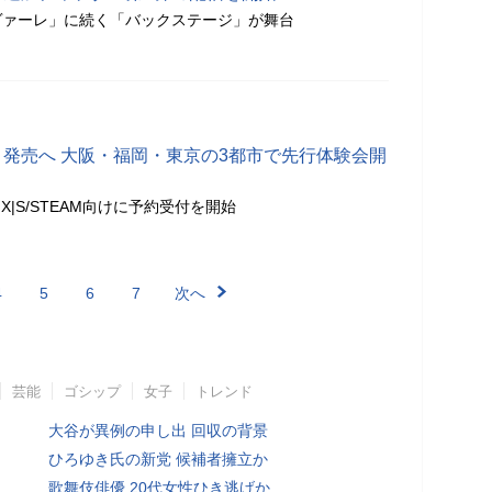
ヴァーレ」に続く「バックステージ」が舞台
」発売へ 大阪・福岡・東京の3都市で先行体験会開
Series X|S/STEAM向けに予約受付を開始
4
5
6
7
次へ
芸能
ゴシップ
女子
トレンド
大谷が異例の申し出 回収の背景
ひろゆき氏の新党 候補者擁立か
歌舞伎俳優 20代女性ひき逃げか