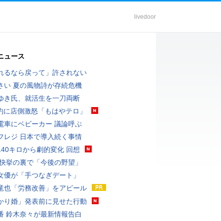
livedoor
ニュース
れるなら戻って」許されない
さい 夏の風物詩が存続危機
ゆき氏、就活生を一刀両断
予約に店側激怒「もはやテロ」
電車にベビーカー 議論呼ぶ
フレジ 日本で導入続く事情
140キロから劇的変化 回想
 快挙の裏で「今後の野望」
女優が「手つなぎデート」
竜也「労務改善」をアピール
かり婚」発表前に見せた行動
番 鈴木奈々が最新情報告白