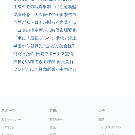
生成AIでの写真集加工に注意喚起
逆訓練を…大久保佳代子衝撃告白
当然だ C・ロナが贈った言葉とは
トヨタの指定席が…時価市場変化
ド軍に「最強ブルペン構想」浮上
早慶から就職先1位 どんな会社?
何だったの 転職でボーナス驚愕
由伸が活躍できる理由 偉人見解
ゾンビたばこ騒動影響が主力にも
スポーツ
芸能
女子
海外サッカー
芸能総合
恋愛
日本代表
音楽
ライフスタイル
Jリーグ
韓流
ファッション