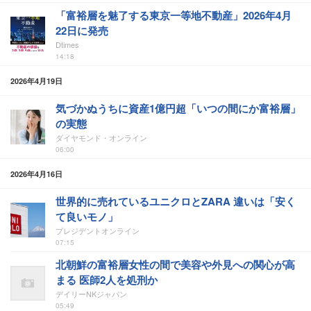
「富裕層を魅了する東京一等地不動産」2026年4月
22日に発売
Dtimes
14:18
2026年4月19日
気づかぬうちに資産1億円超「いつの間にか富裕層」
の実態
ダイヤモンド・オンライン
06:00
2026年4月16日
世界的に売れているユニクロとZARA 違いは「安く
て良いモノ」
プレジデントオンライン
07:15
北朝鮮の富裕層女性の間で美容や外見への関心が高
まる 医師2人を処刑か
デイリーNKジャパン
05:49