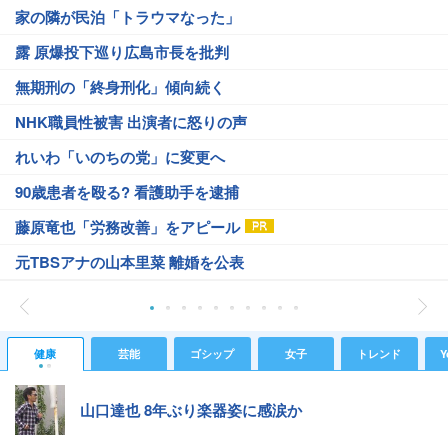
家の隣が民泊「トラウマなった」
露 原爆投下巡り広島市長を批判
無期刑の「終身刑化」傾向続く
NHK職員性被害 出演者に怒りの声
れいわ「いのちの党」に変更へ
90歳患者を殴る? 看護助手を逮捕
藤原竜也「労務改善」をアピール
元TBSアナの山本里菜 離婚を公表
健康
芸能
ゴシップ
女子
トレンド
Y
山口達也 8年ぶり楽器姿に感涙か