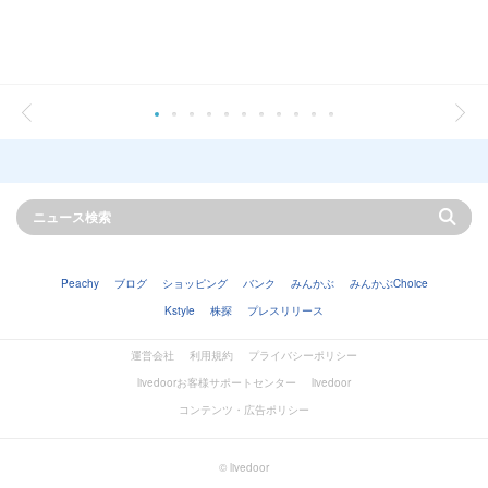
Peachy
ブログ
ショッピング
バンク
みんかぶ
みんかぶChoice
Kstyle
株探
プレスリリース
運営会社
利用規約
プライバシーポリシー
livedoorお客様サポートセンター
livedoor
コンテンツ・広告ポリシー
© livedoor