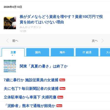
2026年4月13日
株がダメならどう資産を増やす？資産100万円で投
資を始めてはいけない理由
みんかぶマガジン
12:25
前ヘ
次ヘ
主要
国内
海外
IT 経済
ス
関東「真夏の暑さ」は終了か
7歳に暴行か 施設従業員の女逮捕
夫に包丁? 毎日新聞記者の女逮捕
立体駐車場から車落下 夫婦死傷
「泥酔者」熊本で通報が頻発か