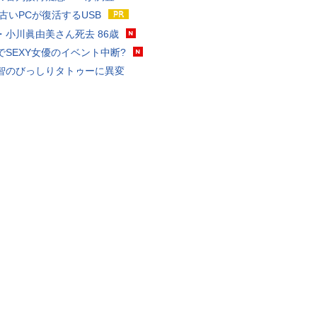
 古いPCが復活するUSB
・小川眞由美さん死去 86歳
でSEXY女優のイベント中断?
智のびっしりタトゥーに異変