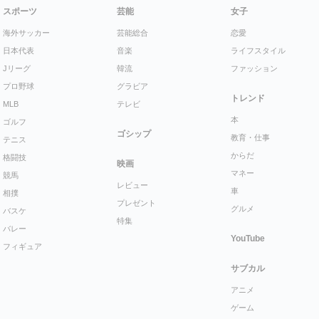
スポーツ
芸能
女子
海外サッカー
芸能総合
恋愛
日本代表
音楽
ライフスタイル
Jリーグ
韓流
ファッション
プロ野球
グラビア
トレンド
MLB
テレビ
本
ゴルフ
ゴシップ
教育・仕事
テニス
からだ
格闘技
映画
マネー
競馬
レビュー
車
相撲
プレゼント
グルメ
バスケ
特集
バレー
YouTube
フィギュア
サブカル
アニメ
ゲーム