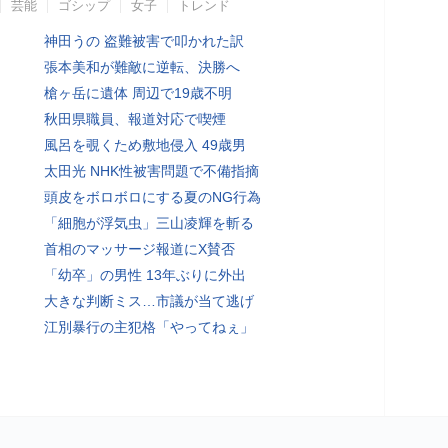
芸能
ゴシップ
女子
トレンド
神田うの 盗難被害で叩かれた訳
張本美和が難敵に逆転、決勝へ
槍ヶ岳に遺体 周辺で19歳不明
秋田県職員、報道対応で喫煙
風呂を覗くため敷地侵入 49歳男
太田光 NHK性被害問題で不備指摘
頭皮をボロボロにする夏のNG行為
「細胞が浮気虫」三山凌輝を斬る
首相のマッサージ報道にX賛否
「幼卒」の男性 13年ぶりに外出
大きな判断ミス…市議が当て逃げ
江別暴行の主犯格「やってねぇ」