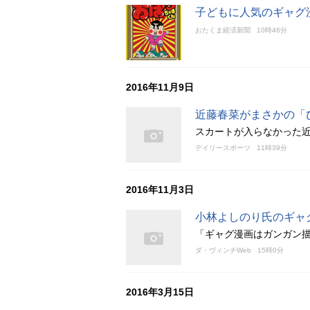
子どもに人気のギャグ
おたくま経済新聞
10時46分
2016年11月9日
近藤春菜がまさかの「
スカートが入らなかった
デイリースポーツ
11時39分
2016年11月3日
小林よしのり氏のギャ
「ギャグ漫画はガンガン
ダ・ヴィンチWeb
15時0分
2016年3月15日