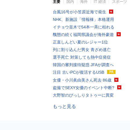
主要
国内
海外
IT 経済
スポーツ
台風16号が小笠原近海で発生
NHK、新施設「情報棟」本格運用
イチョウ並木で54本一斉に枯れる
醜態の続く福岡県議会が海外豪遊
正直しんどい夏のレジャー1位
列に割り込んだ男女 青ざめ逃亡
選手死亡 対策しても熱中症発症
韓国の審判接待疑惑 JFAが調査へ
注目 古いPCが復活するUSB
女優・小川眞由美さん死去 86歳
盗撮でSEXY女優のイベント中断?
大野智のびっしりタトゥーに異変
もっと見る