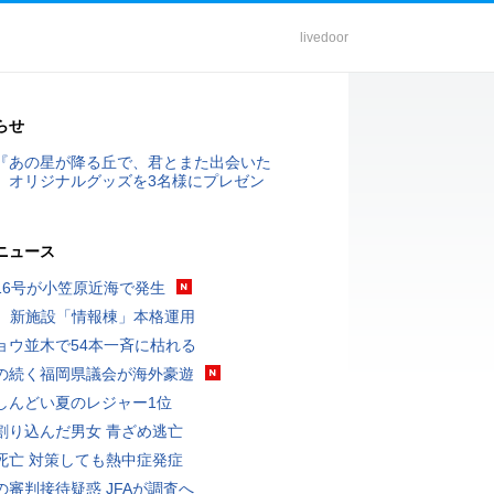
livedoor
らせ
『あの星が降る丘で、君とまた出会いた
』オリジナルグッズを3名様にプレゼン
ニュース
16号が小笠原近海で発生
K、新施設「情報棟」本格運用
ョウ並木で54本一斉に枯れる
の続く福岡県議会が海外豪遊
しんどい夏のレジャー1位
割り込んだ男女 青ざめ逃亡
死亡 対策しても熱中症発症
の審判接待疑惑 JFAが調査へ