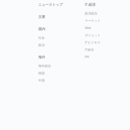
ニューストップ
IT 経済
経済総合
主要
マーケット
Web
国内
ガジェット
社会
ITビジネス
政治
IT総合
海外
PR
海外総合
韓国
中国