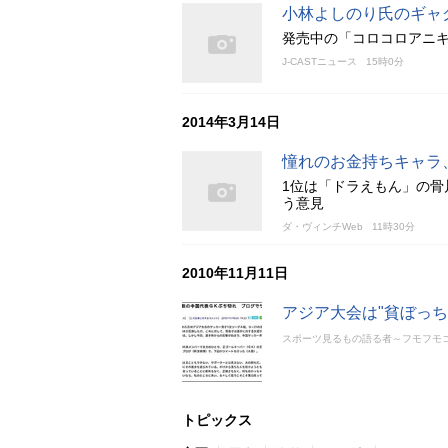
小林よしのり氏のギャ
発売中の「コロコロアニキ
J-CASTニュース
15時0分
2014年3月14日
憧れのお金持ちキャラ
1位は「ドラえもん」の
う意見
ダ・ヴィンチWeb
11時30分
2010年11月11日
アジア大会は"貧ぼっち
スポーツ見るもの語る者～フモフモ
トピックス