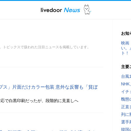
お知
映画
。トピックスで扱われた注目ニュースを掲載しています。
い。
ト！
主要
台風
NH
プス」片面だけカラー包装 意外な反響も「貧ぼ
イチ
醜態
対応で白黒印刷だったが、段階的に見直しへ
正直
列に
選手
韓国