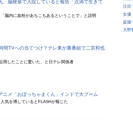
氏、脳梗塞で入院していると報告「点滴で生きて
注目
女優
」「脳内に血栓があちこちあるということで」と説明
盗撮
大野
4時間TVへの当てつけ？テレ東が裏番組で二宮和也
起用したことに驚いた、と日テレ関係者
アニメ「おぼっちゃまくん」インドで大ブーム
人気を博しているとFLASHが報じた