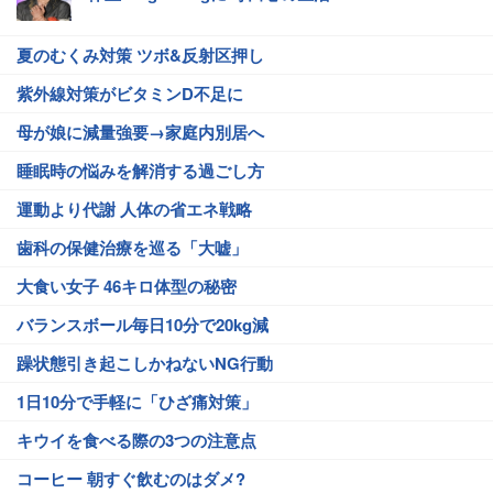
夏のむくみ対策 ツボ&反射区押し
紫外線対策がビタミンD不足に
母が娘に減量強要→家庭内別居へ
睡眠時の悩みを解消する過ごし方
運動より代謝 人体の省エネ戦略
歯科の保健治療を巡る「大嘘」
大食い女子 46キロ体型の秘密
バランスボール毎日10分で20kg減
躁状態引き起こしかねないNG行動
1日10分で手軽に「ひざ痛対策」
キウイを食べる際の3つの注意点
コーヒー 朝すぐ飲むのはダメ?