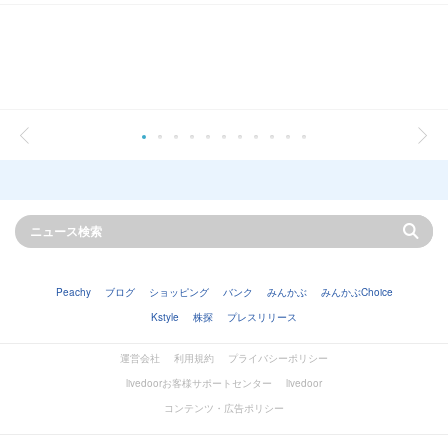
Peachy
ブログ
ショッピング
バンク
みんかぶ
みんかぶChoice
Kstyle
株探
プレスリリース
運営会社
利用規約
プライバシーポリシー
livedoorお客様サポートセンター
livedoor
コンテンツ・広告ポリシー