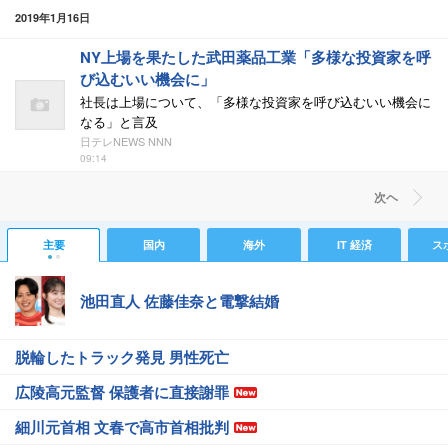
2019年1月16日
NY上場を果たした武田薬品工業「多様な投資家を呼
び込むいい機会に」
社長は上場について、「多様な投資家を呼び込むいい機会に
なる」と言及
日テレNEWS NNN
09:14
次ヘ
主要
国内
海外
IT 経済
ス
池田直人 佐藤佳奈と電撃結婚
脱輪したトラック発見 男性死亡
広陵高元監督 保護者に直接謝罪
細川元首相 文春で高市首相批判