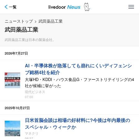
一覧
ニューストップ
>
武田薬品工業
武田薬品工業
武田薬品工業は日本の製薬会社。
2026年7月27日
AI・半導体株が急落しても崩れにくいディフェンシ
ブ銘柄4社を紹介
大塚HD・KDDI・ハウス食品G・ファーストリテイリングの4
社が候補に挙がった
現代ビジネス
07:00
2025年10月27日
日米首脳会談は相場の好材料に?今後は年内最後の
スペシャル・ウィークか
マネクリ
09:57