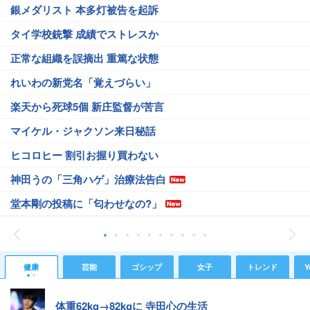
銀メダリスト 本多灯被告を起訴
タイ学校銃撃 成績でストレスか
正常な組織を誤摘出 重篤な状態
れいわの新党名「覚えづらい」
楽天から死球5個 新庄監督が苦言
マイケル・ジャクソン来日秘話
ヒコロヒー 割引お握り買わない
神田うの「三角ハゲ」治療法告白
堂本剛の投稿に「匂わせなの?」
健康
芸能
ゴシップ
女子
トレンド
Y
体重62kg→82kgに 寺田心の生活