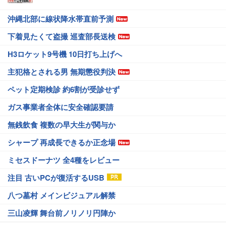
沖縄北部に線状降水帯直前予測
下着見たくて盗撮 巡査部長送検
H3ロケット9号機 10日打ち上げへ
主犯格とされる男 無期懲役判決
ペット定期検診 約6割が受診せず
ガス事業者全体に安全確認要請
無銭飲食 複数の早大生が関与か
シャープ 再成長できるか正念場
ミセスドーナツ 全4種をレビュー
注目 古いPCが復活するUSB
八つ墓村 メインビジュアル解禁
三山凌輝 舞台前ノリノリ円陣か