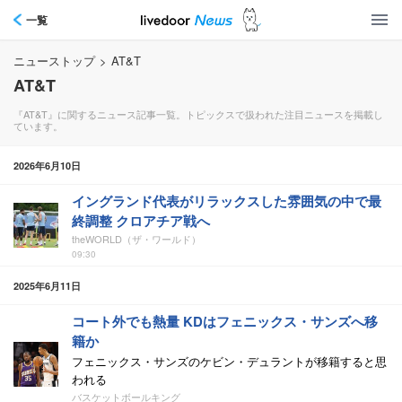
一覧
ニューストップ
>
AT&T
AT&T
『AT&T』に関するニュース記事一覧。トピックスで扱われた注目ニュースを掲載し
ています。
2026年6月10日
イングランド代表がリラックスした雰囲気の中で最
終調整 クロアチア戦へ
theWORLD（ザ・ワールド）
09:30
2025年6月11日
コート外でも熱量 KDはフェニックス・サンズへ移
籍か
フェニックス・サンズのケビン・デュラントが移籍すると思
われる
バスケットボールキング