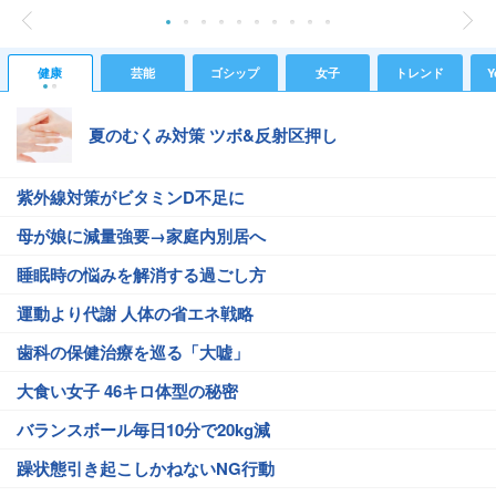
健康
芸能
ゴシップ
女子
トレンド
Y
夏のむくみ対策 ツボ&反射区押し
紫外線対策がビタミンD不足に
母が娘に減量強要→家庭内別居へ
睡眠時の悩みを解消する過ごし方
運動より代謝 人体の省エネ戦略
歯科の保健治療を巡る「大嘘」
大食い女子 46キロ体型の秘密
バランスボール毎日10分で20kg減
躁状態引き起こしかねないNG行動