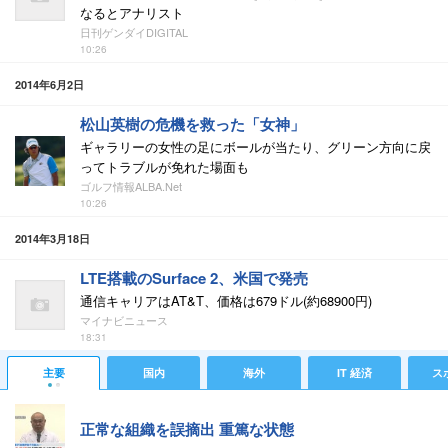
なるとアナリスト
日刊ゲンダイDIGITAL
10:26
2014年6月2日
松山英樹の危機を救った「女神」
ギャラリーの女性の足にボールが当たり、グリーン方向に戻
ってトラブルが免れた場面も
ゴルフ情報ALBA.Net
10:26
2014年3月18日
LTE搭載のSurface 2、米国で発売
通信キャリアはAT&T、価格は679ドル(約68900円)
マイナビニュース
18:31
主要
国内
海外
IT 経済
ス
正常な組織を誤摘出 重篤な状態