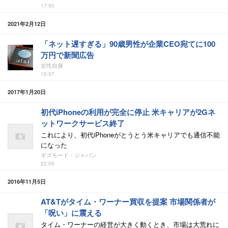
17:50
2021年2月12日
「ネット遅すぎる」90歳男性が企業CEO宛てに100
万円で新聞広告
女性自身
15:37
2017年1月20日
初代iPhoneの利用が完全に停止 米キャリアが2Gネ
ットワークサービス終了
これにより、初代iPhoneがとうとう米キャリアでも通信不能
になった
ギズモード・ジャパン
22:05
2016年11月5日
AT&Tがタイム・ワーナー買収を提案 市場関係者が
「呪い」に震える
タイム・ワーナーの経営が大きく動くとき、市場は大荒れに