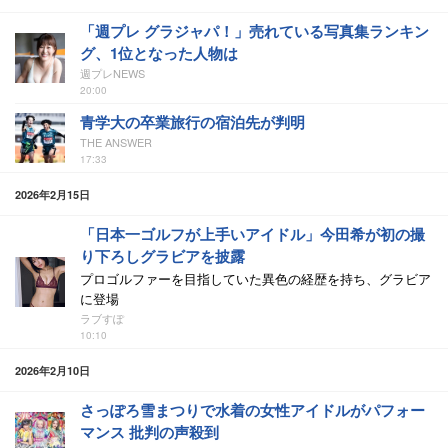
「週プレ グラジャパ！」売れている写真集ランキン
グ、1位となった人物は
週プレNEWS
20:00
青学大の卒業旅行の宿泊先が判明
THE ANSWER
17:33
2026年2月15日
「日本一ゴルフが上手いアイドル」今田希が初の撮
り下ろしグラビアを披露
プロゴルファーを目指していた異色の経歴を持ち、グラビア
に登場
ラブすぽ
10:10
2026年2月10日
さっぽろ雪まつりで水着の女性アイドルがパフォー
マンス 批判の声殺到