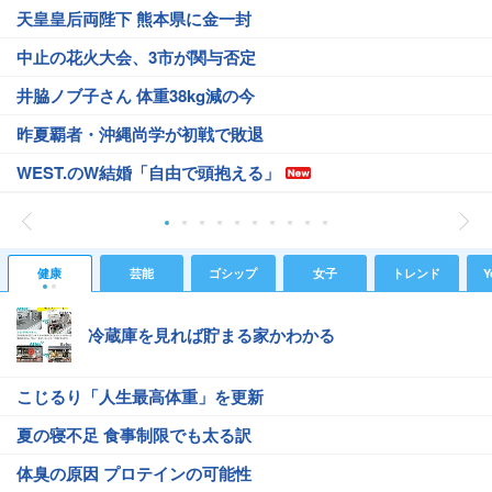
天皇皇后両陛下 熊本県に金一封
中止の花火大会、3市が関与否定
井脇ノブ子さん 体重38kg減の今
昨夏覇者・沖縄尚学が初戦で敗退
WEST.のW結婚「自由で頭抱える」
健康
芸能
ゴシップ
女子
トレンド
Y
冷蔵庫を見れば貯まる家かわかる
こじるり「人生最高体重」を更新
夏の寝不足 食事制限でも太る訳
体臭の原因 プロテインの可能性