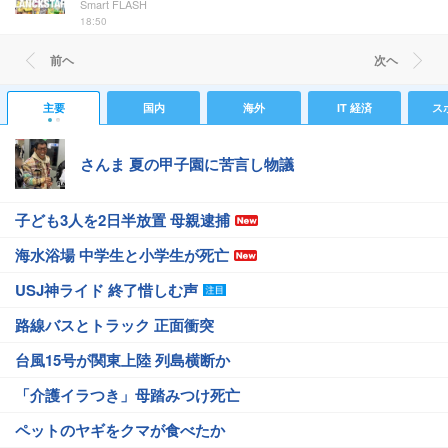
Smart FLASH
18:50
前ヘ
次ヘ
主要
国内
海外
IT 経済
ス
さんま 夏の甲子園に苦言し物議
子ども3人を2日半放置 母親逮捕
海水浴場 中学生と小学生が死亡
USJ神ライド 終了惜しむ声
路線バスとトラック 正面衝突
台風15号が関東上陸 列島横断か
「介護イラつき」母踏みつけ死亡
ペットのヤギをクマが食べたか