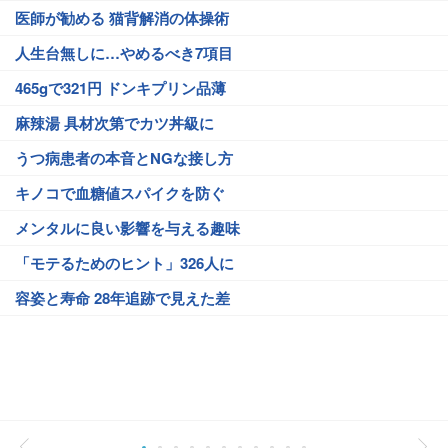
医師が勧める 猫背解消の体操術
人生台無しに…やめるべき7項目
465gで321円 ドンキプリン品薄
麻辣湯 具材次第でカツ丼級に
うつ病患者の本音とNGな接し方
キノコで血糖値スパイクを防ぐ
メンタルに良い影響を与える趣味
「モテるためのヒント」326人に
容姿と寿命 28年追跡で見えた差