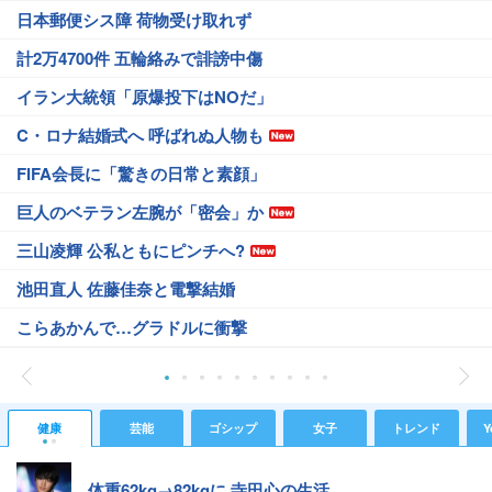
日本郵便シス障 荷物受け取れず
計2万4700件 五輪絡みで誹謗中傷
イラン大統領「原爆投下はNOだ」
C・ロナ結婚式へ 呼ばれぬ人物も
FIFA会長に「驚きの日常と素顔」
巨人のベテラン左腕が「密会」か
三山凌輝 公私ともにピンチへ?
池田直人 佐藤佳奈と電撃結婚
こらあかんで…グラドルに衝撃
健康
芸能
ゴシップ
女子
トレンド
Y
体重62kg→82kgに 寺田心の生活