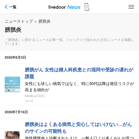
一覧
ニューストップ
>
膀胱炎
膀胱炎
『膀胱炎』に関するニュース記事一覧。トピックスで扱われた注目ニュースを掲載し
ています。
2026年8月3日
膀胱がん 女性は婦人科疾患との混同や受診の遅れが
課題
女性にも珍しい病気ではなく、特に50代以降は発症リスクが
高まる傾向が
Medical DOC
10:45
2026年7月16日
膀胱炎はよくある病気と安心してはいけない…がん
のサインの可能性も
急性膀胱炎と診断された人は、一般人口より多くがんが見つ