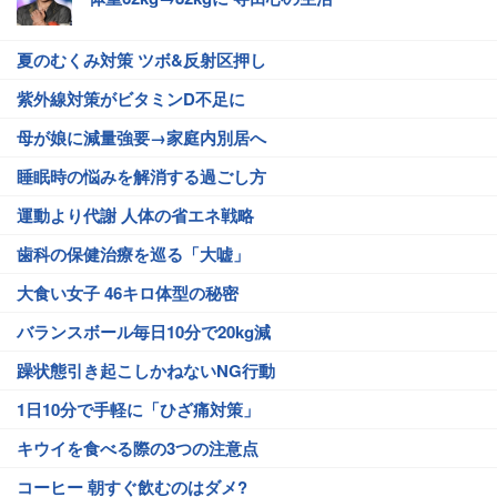
夏のむくみ対策 ツボ&反射区押し
紫外線対策がビタミンD不足に
母が娘に減量強要→家庭内別居へ
睡眠時の悩みを解消する過ごし方
運動より代謝 人体の省エネ戦略
歯科の保健治療を巡る「大嘘」
大食い女子 46キロ体型の秘密
バランスボール毎日10分で20kg減
躁状態引き起こしかねないNG行動
1日10分で手軽に「ひざ痛対策」
キウイを食べる際の3つの注意点
コーヒー 朝すぐ飲むのはダメ?