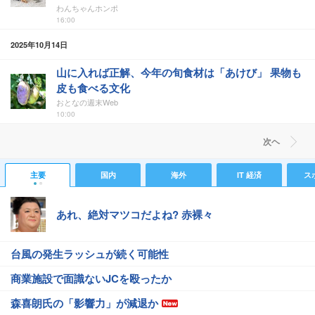
わんちゃんホンポ
16:00
2025年10月14日
山に入れば正解、今年の旬食材は「あけび」 果物も
皮も食べる文化
おとなの週末Web
10:00
次ヘ
主要
国内
海外
IT 経済
ス
あれ、絶対マツコだよね? 赤裸々
台風の発生ラッシュが続く可能性
商業施設で面識ないJCを殴ったか
森喜朗氏の「影響力」が減退か