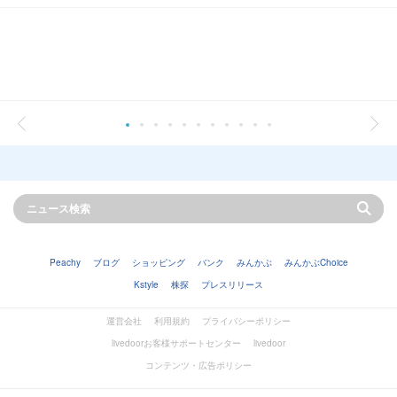
Peachy
ブログ
ショッピング
バンク
みんかぶ
みんかぶChoice
Kstyle
株探
プレスリリース
運営会社
利用規約
プライバシーポリシー
livedoorお客様サポートセンター
livedoor
コンテンツ・広告ポリシー