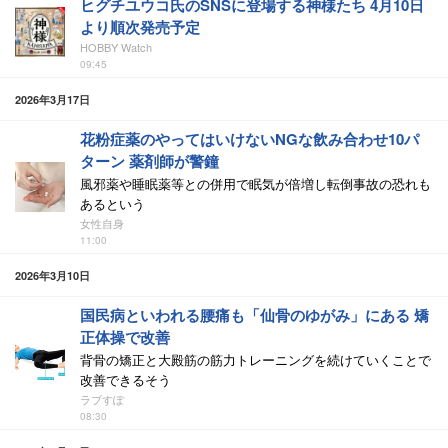
ヒグチユウコ氏のSNSに登場する神様たち 4月10日
より順次発売予定
HOBBY Watch
09:45
2026年3月17日
花粉症薬のやってはいけないNGな飲み合わせ10パ
ターン 薬剤師が警鐘
風邪薬や睡眠薬等との併用で眠気が倍増し転倒事故の恐れも
あるという
女性自身
11:00
2026年3月10日
国民病といわれる腰痛も「仙骨のゆがみ」にある 矯
正体操で改善
背骨の矯正と大殿筋の筋力トレーニングを続けていくことで
改善できるそう
ラブすぽ
08:30