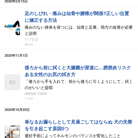
2026年2月13日
足のしびれ・痛みは仙骨や腰椎が関係?正しい位置
に矯正する方法
痛みのない身体を保つには、仙骨と足裏、両方の改善が必要
と説明
ラブすぽ
08:54
2025年11月1日
後ろから前に拭くと大腸菌が尿道に…膀胱炎リスク
ある女性のお尻の拭き方
「後ろから手を入れて、前から後ろに引くようにして」拭く
のがいいと提唱
ABEMA TIMES
17:00
2025年10月25日
単なるお漏らしとして見過ごしてはならぬ 犬の失禁
を引き起こす原因5つ
避妊手術によってホルモンのバランスが変化したこと