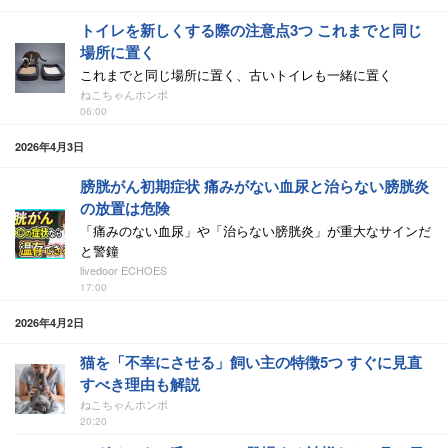
トイレを新しくする際の注意点3つ これまでと同じ
場所に置く
これまでと同じ場所に置く、古いトイレも一緒に置く
ねこちゃんホンポ
06:00
2026年4月3日
膀胱がん初期症状 痛みがない血尿と治らない膀胱炎
の放置は危険
「痛みのない血尿」や「治らない膀胱炎」が重大なサインだ
と警鐘
livedoor ECHOES
17:00
2026年4月2日
猫を「不幸にさせる」飼い主の特徴5つ すぐに見直
すべき理由も解説
ねこちゃんホンポ
20:20