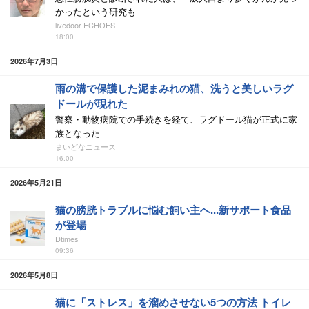
かったという研究も
livedoor ECHOES
18:00
2026年7月3日
雨の溝で保護した泥まみれの猫、洗うと美しいラグ
ドールが現れた
警察・動物病院での手続きを経て、ラグドール猫が正式に家
族となった
まいどなニュース
16:00
2026年5月21日
猫の膀胱トラブルに悩む飼い主へ...新サポート食品
が登場
Dtimes
09:36
2026年5月8日
猫に「ストレス」を溜めさせない5つの方法 トイレ