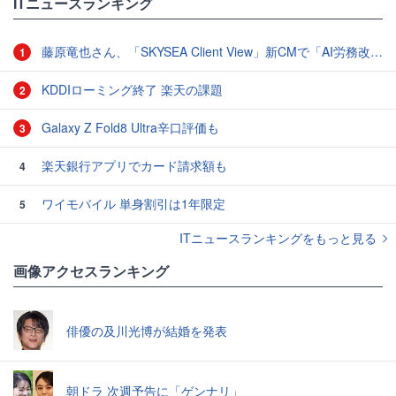
ITニュースランキング
藤原竜也さん、「SKYSEA Client View」新CMで「AI労務改善」をアピール 働き方をAIが分析したら「すぐに休んで」と言われる？
1
KDDIローミング終了 楽天の課題
2
Galaxy Z Fold8 Ultra辛口評価も
3
楽天銀行アプリでカード請求額も
4
ワイモバイル 単身割引は1年限定
5
ITニュースランキングをもっと見る
画像アクセスランキング
俳優の及川光博が結婚を発表
朝ドラ 次週予告に「ゲンナリ」