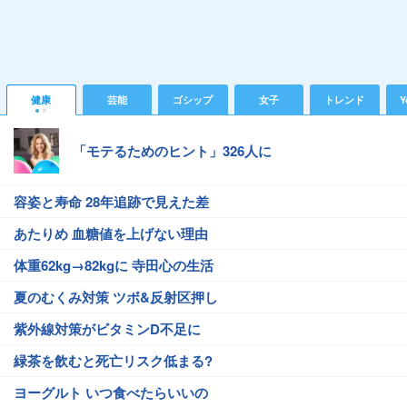
健康
芸能
ゴシップ
女子
トレンド
Y
「モテるためのヒント」326人に
容姿と寿命 28年追跡で見えた差
あたりめ 血糖値を上げない理由
体重62kg→82kgに 寺田心の生活
夏のむくみ対策 ツボ&反射区押し
紫外線対策がビタミンD不足に
緑茶を飲むと死亡リスク低まる?
ヨーグルト いつ食べたらいいの