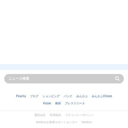
Peachy
ブログ
ショッピング
バンク
みんかぶ
みんかぶChoice
Kstyle
株探
プレスリリース
運営会社
利用規約
プライバシーポリシー
livedoorお客様サポートセンター
livedoor